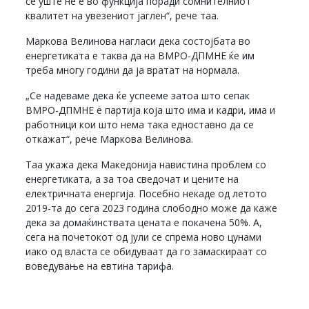
се уште не е во функција поради сомнителниот
квалитет на увезениот јаглен“, рече таа.
Маркова Велинова нагласи дека состојбата во
енергетиката е таква да на ВМРО-ДПМНЕ ќе им
треба многу години да ја вратат на нормала.
„Се надеваме дека ќе успееме затоа што сепак
ВМРО-ДПМНЕ е партија која што има и кадри, има и
работници кои што нема така едноставно да се
откажат“, рече Маркова Велинова.
Таа укажа дека Македонија навистина проблем со
енергетиката, а за тоа сведочат и цените на
електричната енергија. Посебно некаде од летото
2019-та до сега 2023 година слободно може да каже
дека за домаќинствата цената е покачена 50%. А,
сега на почетокот од јули се спрема ново цунами
иако од власта се обидуваат да го замаскираат со
воведување на евтина тарифа.