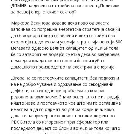
ДПМНЕ на денешната трибина насловена „Политики
за развој енергетскиот сектор“.
Маркова Велинова додаде дека прво од власта
започнаа со погрешна енергетска стратегија сакајќи
да се додворат дека се зелени и дека се грижат за
екологијата, донесоа и усвоија стратегија во која 600
мегавати односно целиот капацитет од РЕК Битола
ќе го затворат не водејќи сметка дека во меѓувреме
нема да изградат ништо ново и ќе го изгубат
домашното производство на електрична енергија.
„Згора на се постоечките капацитети беа подложни
на не добро чување и одржување со секојдневни
дефекти, со секојдневни проблеми за кои ние
редовно алармиравме. Значи освен што не изградија
ништо ново и постоечкото кое што им го оставивме
не успеаја да го одржат во добра кондиција. Како
доказ е на пример последниот поголем дефект во
РЕК Битола со изгорениот трансформатор или
последниот дефект со блок 3 во РЕК Битола кој што