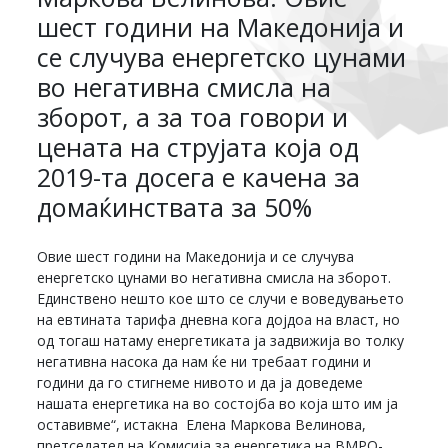
шест години на Македонија и
се случува енергетско цунами
во негативна смисла на
зборот, а за тоа говори и
цената на струјата која од
2019-та досега е качена за
домаќинствата за 50%
Овие шест години на Македонија и се случува
енергетско цунами во негативна смисла на зборот.
Единствено нешто кое што се случи е воведувањето
на евтината тарифа дневна кога дојдоа на власт, но
од тогаш натаму енергетиката ја задвижија во толку
негативна насока да нам ќе ни требаат години и
години да го стигнеме нивото и да ја доведеме
нашата енергетика на во состојба во која што им ја
оставивме“, истакна Елена Маркова Велинова,
претседател на Комисија за енергетика на ВМРО-