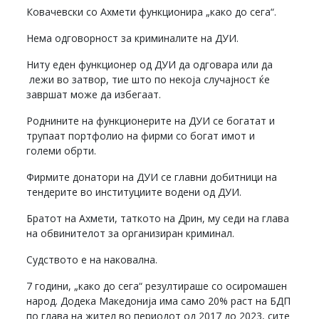
Ковачевски со Ахмети функционира „како до сега“.
Нема одговорност за криминалите на ДУИ.
Ниту еден функционер од ДУИ да одговара или да
лежи во затвор, тие што по некоја случајност ќе
завршат може да избегаат.
Роднините на функционерите на ДУИ се богатат и
трупаат портфолио на фирми со богат имот и
големи обрти.
Фирмите донатори на ДУИ се главни добитници на
тендерите во институциите водени од ДУИ.
Братот на Ахмети, таткото на Дрин, му седи на глава
на обвинителот за организиран криминал.
Судството е на наковална.
7 години, „како до сега“ резултираше со осиромашен
народ. Додека Македонија има само 20% раст на БДП
по глава на жител во периодот од 2017 до 2023, сите