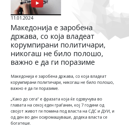
11.01.2024
Македонија е заробена
држава, со која владеат
корумпирани политичари,
никогаш не било полошо,
важно е да ги поразиме
Македонија е заробена држава, со која владеат
корумпирани политичари, никогаш не било полошо,
важно е да ги поразиме.
„Како до сега“ е фразата која ќе одзвучува во
главата на секој еден граѓанин, кој 7 години од
својот живот ги помина под власта на СДС и ДУИ, и
од ден во ден осиромашуваше, додека власта се
богатеше.