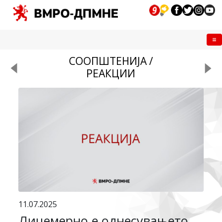
Me
СООПШТЕНИЈА /
РЕАКЦИИ
11.07.2025
Лицемерно е однесувањето