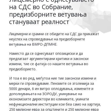
на СДС во Собрание,
предизборните ветувања
стануваат реалност
Лицемерни и срамни се обидите на СДС да прикажат
неуспех на спроведување на предизборните
ветувања на ВМРО-ДПМНЕ.
Наместо да се однесуваат опозициски и да
предлагаат аргументирани критики и законски
измени, тие се фатија со нашите ветувања во
предизборието.
И тоа е во ред, меѓутоа ние тие законски измени и
мерки ги спроведуваме. Пензиите се зголемија за
5000 денари, 6 ин витро оплодувања, измените и
дополнувањата на ЗОРОДУ, укинување на
економските директори во клиниките, укинати
нефункционални институции кои беа само на хартија,
250 милиони евра за општините и 250 милиони евра