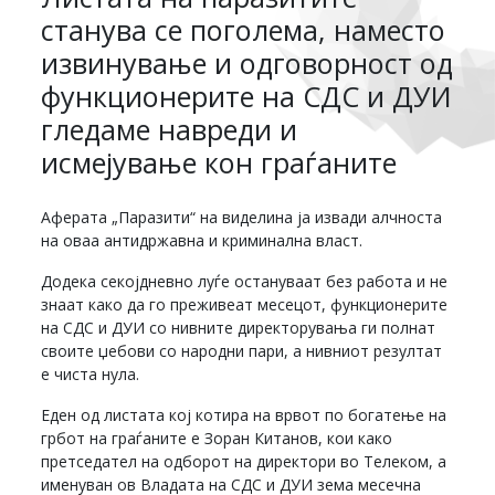
станува се поголема, наместо
извинување и одговорност од
функционерите на СДС и ДУИ
гледаме навреди и
исмејување кон граѓаните
Аферата „Паразити“ на виделина ја извади алчноста
на оваа антидржавна и криминална власт.
Додека секојдневно луѓе остануваат без работа и не
знаат како да го преживеат месецот, функционерите
на СДС и ДУИ со нивните директорувања ги полнат
своите џебови со народни пари, а нивниот резултат
е чиста нула.
Еден од листата кој котира на врвот по богатење на
грбот на граѓаните е Зоран Китанов, кои како
претседател на одборот на директори во Телеком, а
именуван ов Владата на СДС и ДУИ зема месечна