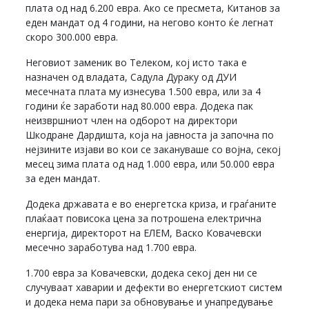
плата од над 6.200 евра. Ако се пресмета, Китанов за
еден мандат од 4 години, на негово конто ќе легнат
скоро 300.000 евра.
Неговиот заменик во Телеком, кој исто така е
назначен од владата, Садула Дураку од ДУИ
месечната плата му изнесува 1.500 евра, или за 4
години ќе заработи над 80.000 евра. Додека пак
неизвршниот член на одборот на директори
Шкодране Дардишта, која на јавноста ја започна по
нејзините изјави во кои се закануваше со војна, секој
месец зима плата од над 1.000 евра, или 50.000 евра
за еден мандат.
Додека државата е во енергетска криза, и граѓаните
плаќаат повисока цена за потрошена електрична
енергија, директорот на ЕЛЕМ, Васко Ковачевски
месечно заработува над 1.700 евра.
1.700 евра за Ковачевски, додека секој ден ни се
случуваат хаварии и дефекти во енергетскиот систем
и додека нема пари за обновување и унапредување