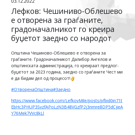
03.12.2022
Лефков: Чешиниво-Облешево
е отворена за граѓаните,
градоначалникот го креира
буџетот заедно со народот
Општина Чешиново-Облешево е отворена за
граѓаните. Градоначалникот Далибор Ангелов и
општинската администрација, го креираат предлог-
буџетот за 2023 година, заедно со граѓаните Чест ми
е да бидам дел од процесот!
#ОтворенаОпштина
#Заедно
https://www.facebook.com/LefkovMile/posts/pfbid0in71t
EbHc3PHUP3SvzfAPoLzN3B48VGzfP2j3nmre8DP5dCjieA
Y76Mek7VVc8kLl