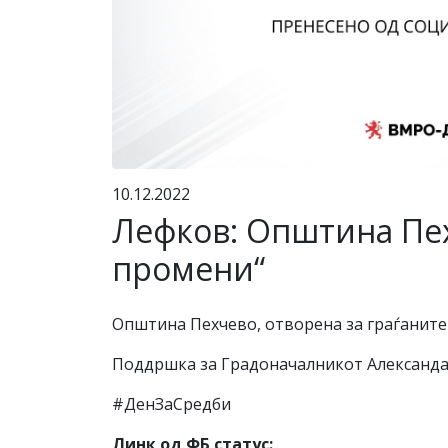
10.12.2022
Лефков: Општина Пехч
промени“
Општина Пехчево, отворена за граѓаните-
Поддршка за Градоначалникот Александар 
#ДенЗаСредби
Линк од ФБ статус: