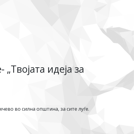
 „Твојата идеја за
ево во силна општина, за сите луѓе.