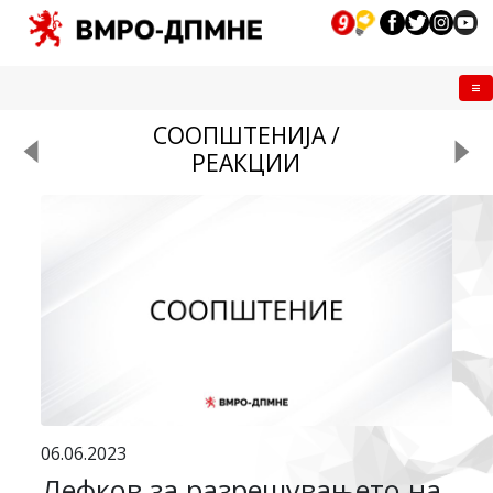
Me
СООПШТЕНИЈА /
РЕАКЦИИ
06.06.2023
Лефков за разрешувањето на