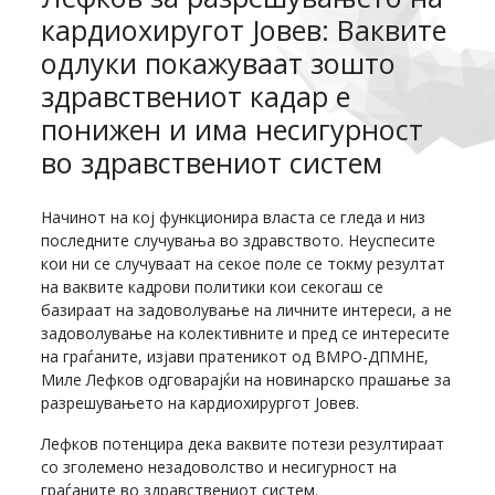
кардиохиругот Јовев: Ваквите
одлуки покажуваат зошто
здравствениот кадар е
понижен и има несигурност
во здравствениот систем
Начинот на кој функционира власта се гледа и низ
последните случувања во здравството. Неуспесите
кои ни се случуваат на секое поле се токму резултат
на ваквите кадрови политики кои секогаш се
базираат на задоволување на личните интереси, а не
задоволување на колективните и пред се интересите
на граѓаните, изјави пратеникот од ВМРО-ДПМНЕ,
Миле Лефков одговарајќи на новинарско прашање за
разрешувањето на кардиохирургот Јовев.
Лефков потенцира дека ваквите потези резултираат
со зголемено незадоволство и несигурност на
граѓаните во здравствениот систем.