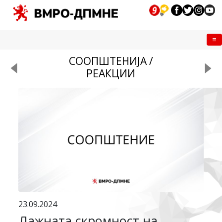
Me
СООПШТЕНИЈА /
РЕАКЦИИ
23.09.2024
Лажната скромност на