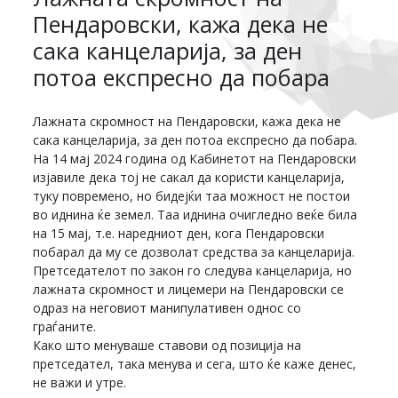
Пендаровски, кажа дека не
сака канцеларија, за ден
потоа експресно да побара
Лажната скромност на Пендаровски, кажа дека не
сака канцеларија, за ден потоа експресно да побара.
На 14 мај 2024 година од Кабинетот на Пендаровски
изјавиле дека тој не сакал да користи канцеларија,
туку повремено, но бидејќи таа можност не постои
во иднина ќе земел. Таа иднина очигледно веќе била
на 15 мај, т.е. наредниот ден, кога Пендаровски
побарал да му се дозволат средства за канцеларија.
Претседателот по закон го следува канцеларија, но
лажната скромност и лицемери на Пендаровски се
одраз на неговиот манипулативен однос со
граѓаните.
Како што менуваше ставови од позиција на
претседател, така менува и сега, што ќе каже денес,
не важи и утре.