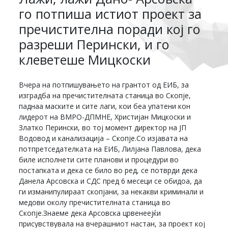
го потпиша истиот проект за
пречистителна поради кој го
разреши Перински, и го
клеветеше Мицкоски
Вчера на потпишувањето на грантот од ЕИБ, за
изградба на пречистителната станица во Скопје,
паднаа маските и сите лаги, кои беа упатени кон
лидерот на ВМРО-ДПМНЕ, Христијан Мицкоски и
Златко Перински, во тој момент директор на ЈП
Водовод и канализација – Скопје.Со изјавата на
потпретседателката на ЕИБ, Лилјана Павлова, дека
биле исполнети сите планови и процедури во
постапката и дека се било во ред, се потврди дека
Данела Арсовска и СДС пред 6 месеци се обидоа, да
ги изманипулираат скопјани, за некакви криминали и
медови околу пречистителната станица во
Скопје.Знаеме дека Арсовска црвенеејќи
присувствувала на вчерашниот настан, за проект кој