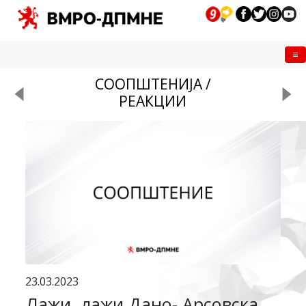
Me
СООПШТЕНИЈА /
РЕАКЦИИ
23.03.2023
Лажи, лажи Дано- Арсовска