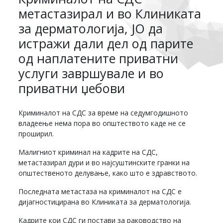
метастазирал и во Клиниката
за дерматологија, ЈО да
истражи дали дел од парите
од наплатените приватни
услуги завршувале и во
приватни џебови
Криминалот на СДС за време на седумгодишното
владеење нема пора во општеството каде не се
проширил.
Малигниот криминал на кадрите на СДС,
метастазирал дури и во најсуштинските гранки на
општественото делување, како што е здравството.
Последната метастаза на криминалот на СДС е
дијагностицирана во Клиниката за дерматологија.
Кадрите кои СДС ги постави за раководство на