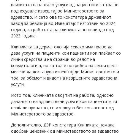
клиниката наплаќало услуги од пациенти и за тоа не
поднесувале извештај во Министерството за
здравство. И сето ова го констатира Државниот
завод за ревизија во Извештајот изготвен во 2024
година, за работата на клиниката во периодот од
2023 година.
Клиниката за дерматологија секако има право да
дава услуги на пациенти кои пациенти кои плаќаат со
лични средства и на странци во делот на
козметологија, но за тоа е потребно на секои шест
месеци да доставува извештај до Министерството и
тоа, за обемот и видот на извршените здравствени
услуги.
Исто тоа, Клиниката овој тип на работа, односно
давањето на здравствени услуги кои пациентите ги
плаќале приватно, го извршува без согласност од
Министерството за здравство.
Дополнително, ДЗР констатира Клиниката немала
одобрен ценовник од Министерството за здравство