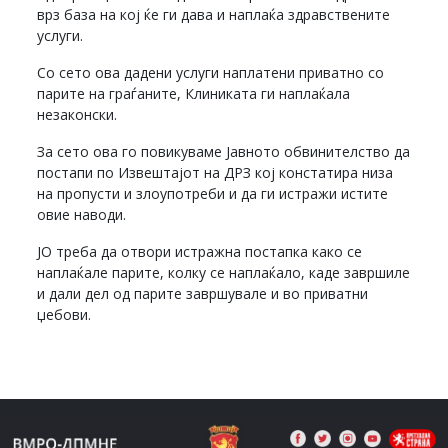
врз база на кој ќе ги дава и наплаќа здравствените
услуги.
Со сето ова дадени услуги наплатени приватно со
парите на граѓаните, Клиниката ги наплаќала
незаконски.
За сето ова го повикуваме Јавното обвинителство да
постапи по Извештајот на ДРЗ кој констатира низа
на пропусти и злоупотреби и да ги истражи истите
овие наводи.
ЈО треба да отвори истражна постапка како се
наплаќале парите, колку се наплаќало, каде завршиле
и дали дел од парите завршувале и во приватни
џебови.