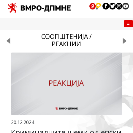
Me
СООПШТЕНИЈА /
РЕАКЦИИ
20.12.2024
Криминалните шеми од епски