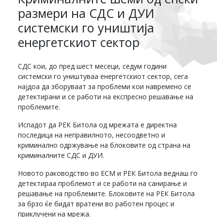
размери на СДС и ДУИ
системски го уништија
енергетскиот сектор
СДС кои, до пред шест месеци, седум години
системски го уништуваа енергетскиот сектор, сега
најдоа да зборуваат за проблеми кои навремено се
детектирани и се работи на експресно решавање на
проблемите.
Испадот да РЕК Битола од мрежата е директна
последица на неправилното, несоодветно и
криминално одржување на блоковите од страна на
криминалните СДС и ДУИ.
Новото раководство во ЕСМ и РЕК Битола веднаш го
детектираа проблемот и се работи на санирање и
решавање на проблемите. Блоковите на РЕК Битола
за брзо ќе бидат вратени во работен процес и
приклучени на мрежа.