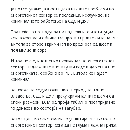
Ја потсетуваме јавноста дека ваквите проблеми во
енергетскиот сектор се последица, исклучиво, на
криминалното работење на СДС и ДУИ.
Тоа веќе го потврдуваат и надлежните институции
кои покренаа и обвинение против првите лица на РЕК
Битола за сторен криминал во вредност од шест и
пол милиони евра.
И тоа не е единствениот криминал во енергетскиот
сектор. Надлежните институции каде и да чепнат во
енергетиката, особено во РЕК Битола ќе најдат
криминал.
За време на седум годишниот период на нивно
владеење, СДС и ДУИ преку криминалните шеми од
епски размери, ЕСМ од профитабилно претпријатие
го донесоа во состојба на загубар.
Затоа СДС, кои системски го уништија РЕК Битола и
енергетскиот сектор, сега да не глумат лажна грижа.