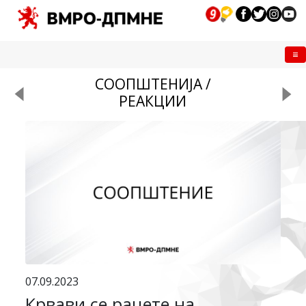
Me
СООПШТЕНИЈА /
РЕАКЦИИ
07.09.2023
Крвави се рацете на