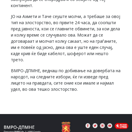
континент.
ЈО на Ахмети и Таче сеуште молчи, а требаше за овој
тип на злосторство, во првите 24 часа, да соопшти
пред јавноста, кои се главните обвинети, за кои дела
и колку време се случувало ова. Можат да се
договараат и молчат колку сакаат, но на граѓаните,
им е повеќе од јасно, дека ова е уште еден случај,
каде крив ќе биде кабелот, шоферот или нешто
трето.
ВМРО-ДПМНЕ, веднаш по добивање на довербата на
народот, на следните избори, ќе ги изведе пред
лицето на правдата, сите оние кои имале и најмал
удел, во ова тешко злосторство.