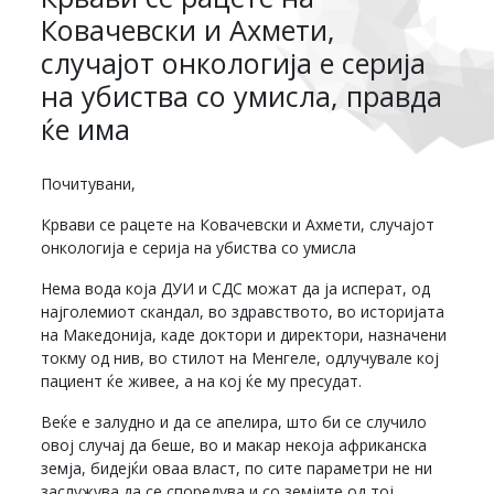
Ковачевски и Ахмети,
случајот онкологија е серија
на убиства со умисла, правда
ќе има
Почитувани,
Крвави се рацете на Ковачевски и Ахмети, случајот
онкологија е серија на убиства со умисла
Нема вода која ДУИ и СДС можат да ја исперат, од
најголемиот скандал, во здравството, во историјата
на Македонија, каде доктори и директори, назначени
токму од нив, во стилот на Менгеле, одлучувале кој
пациент ќе живее, а на кој ќе му пресудат.
Веќе е залудно и да се апелира, што би се случило
овој случај да беше, во и макар некоја африканска
земја, бидејќи оваа власт, по сите параметри не ни
заслужува да се споредува и со земјите од тој