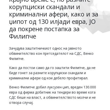
корупциски скандали и
криминални афери, како и за
џипот од 130 илјади евра, ЈО
да покрене постапка за
Филипче
Зачудува заштитничкиот однос на Јавното
обвинителство кон претседателот на СДС, Венко
Филипче.
Како да постои само да го заштити Филипче, да не
биде гонет за разните корупциски скандали и
криминални афери од кои дебело профитирал.
Венко Филипче добил луксузен џип, вреден 130.000
евра од фирма добитник на тендери во време кога
СДС беше на власт, а обвинителството молчи и не
отвора случај.