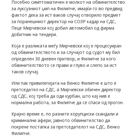
Посебно симптоматичен е молкот на обвинителство
за луксузниот џип на Филипче, имајќи го во предвид
фактот дека за ист ваков случај отворило предмет
за поранешниот директор на СОЗР кадар на СДС,
Пеце Мирчевски кој добил автомобил од фирма
добитник на тендери.
Која е разликата меѓу Мирчевски кој е процесуиран
од обвинителството и за случајот од судот му бил
определен 30 дневен притвор, и Филипче за кого
обвинителството се прави и глуво и слепо за ист
таков случај.
Или пак привилегијата на Венко Филипче е што е
претседател на СДС, а Мирчевски обичен директор
од СДС, кој треба да оди курбан, што кај нив е
нормална работа, за Филипче да се спаси од прогон.
Крајно време е, по разните корупциски скандали и
криминални афери, Јавното обвинителство да
покрене постапка за претседателот на СДС, Венко
Филипче.