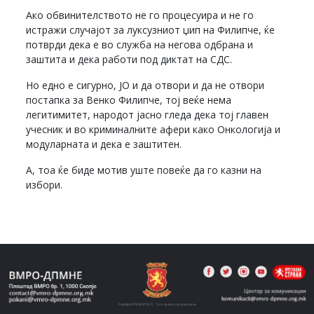
Ако обвинителството не го процесуира и не го
истражи случајот за луксузниот џип на Филипче, ќе
потврди дека е во служба на негова одбрана и
заштита и дека работи под диктат на СДС.
Но едно е сигурно, ЈО и да отвори и да не отвори
постапка за Венко Филипче, тој веќе нема
легитимитет, народот јасно гледа дека тој главен
учесник и во криминалните афери како Онкологија и
модуларната и дека е заштитен.
А, тоа ќе биде мотив уште повеќе да го казни на
избори.