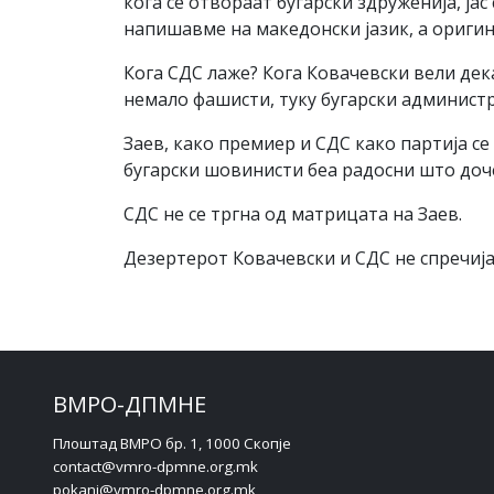
кога се отвораат бугарски здруженија, јас
напишавме на македонски јазик, а оригина
Кога СДС лаже? Кога Ковачевски вели дек
немало фашисти, туку бугарски админист
Заев, како премиер и СДС како партија с
бугарски шовинисти беа радосни што доче
СДС не се тргна од матрицата на Заев.
Дезертерот Ковачевски и СДС не спречиј
ВМРО-ДПМНЕ
Плоштад ВМРО бр. 1, 1000 Скопје
contact@vmro-dpmne.org.mk
pokani@vmro-dpmne.org.mk