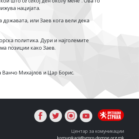
кои што се секој ден околу мене“. Ова го
нижува нацијата.
 државата, или Заев кога вели дека
орска политика. Дури и најголемите
ма позиции како Заев.
 Ванчо Михајлов и Цар Борис.
Центар за комуникации
komunikacii@vmro-dpmne.org.mk