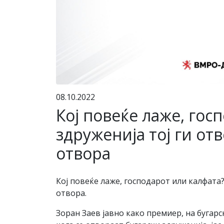
08.10.2022
Кој повеќе лаже, гос
здруженија тој ги отв
отвора
Кој повеќе лаже, господарот или калфата?
отвора.
Зоран Заев јавно како премиер, на бугарск