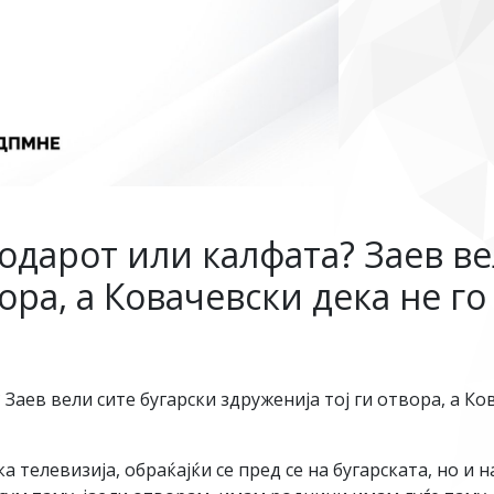
подарот или калфата? Заев в
ора, а Ковачевски дека не го
 Заев вели сите бугарски здруженија тој ги отвора, а Ко
а телевизија, обраќајќи се пред се на бугарската, но и 