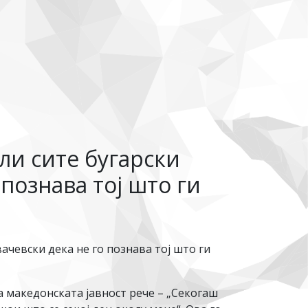
ели сите бугарски
 познава тој што ги
вачевски дека не го познава тој што ги
на македонската јавност рече – „Секогаш