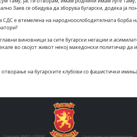
 сум таму, јас ги отворам, имам роднини имам луѓе таму, 
лно Заев се обидува да зборува бугарски, додека ја по
а СДС е втемелена на народноослободителната борба на
ратори?
е главни виновници за сите бугарски негации и асимилат
кале во својот живот некој македонски политичар да и
а отворање на бугарските клубови со фашистички имиња
Copyright ВМРО-ДПМНЕ.
Сите права се резервирани.