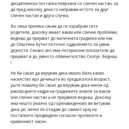
дисциплинска постапка поврзана со сличен настан, за
да пред неколку дена го направам истото за друг
сличен настан и друга случка.
Во оваа прилика сакам да ги охрабрам сите
родители, доколку имаат вакви или слични проблеми,
веднаш да пријават до матичната градинка или пак
до Општина Бутел поточно одделението за јавни
дејности. Секако ако има посериозни показатели да
пријават и до јавното обвинителство Скопје. Веднаш
!
Не би сакал да верувам дека имало било какво
насилство врз дечињата во предшколска возраст,
уште помалку би сакал да верувам дека некои од
раководните кадри на градинките знаеле за ваков
или сличен настан а не пријавиле веднаш. Доколку
има нешто реално од горенаведеново ви ветувам
дека јас лично ќе отидам до самиот крај на
постапките предвидени согласно прописите и
кривичниот закон.