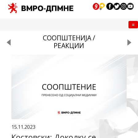
Me
СООПШТЕНИЈА /
РЕАКЦИИ
15.11.2023
Костовски: Доколку се