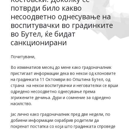
потврди било какво
несоодветно однесување на
воспитувачки во градинките
во Бутел, ќе бидат
санкционирани
Почитувани,
Во изминатиов месец до мене како градоначалник
пристигаат информации дека во некои од клоновите
на градинката 11 Октомври во Општина Бутел, од
страна на некои воспитувачки и негователки се врши
одредено несоодветно однесување према
згрижените дечиња. Дури и сомнение за одредено
насилство.
Јас лично како градоначалник пред две недели, по
добиени информации охрабрив родители да
покренат постапка со која што градинката спроведе