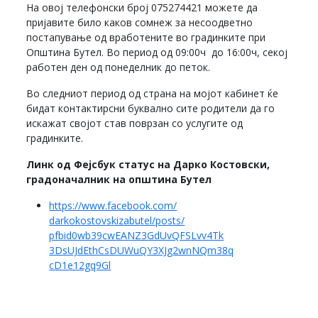
На овој телефонски број 075274421 можете да
пријавите било каков сомнеж за несоодветно
постапување од вработените во градинките при
Општина Бутел. Во период од 09:00ч до 16:00ч, секој
работен ден од понеделник до петок.
Во следниот период од страна на мојот кабинет ќе
бидат контактирсни буквално сите родители да го
искажат својот став поврзан со услугите од
градинките.
Линк од Фејсбук статус на Дарко Костовски,
градоначалник на општина Бутел
https://www.facebook.com/
darkokostovskizabutel/posts/
pfbid0wb39cwEANZ3GdUvQFSLvv4Tk
3DsUJdEthCsDUWuQY3XJg2wnNQm38q
cD1e12gq9Gl