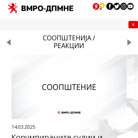
Me
СООПШТЕНИЈА /
РЕАКЦИИ
14.03.2025
Корумпираните судии и