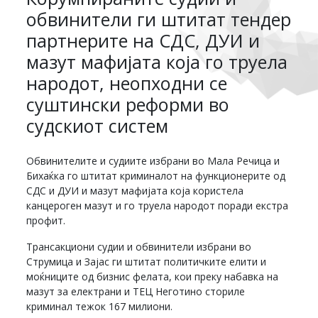
обвинители ги штитат тендер
партнерите на СДС, ДУИ и
мазут мафијата која го труела
народот, неопходни се
суштински реформи во
судскиот систем
Обвинителите и судиите избрани во Мала Речица и
Бихаќка го штитат криминалот на функционерите од
СДС и ДУИ и мазут мафијата која користела
канцероген мазут и го труела народот поради екстра
профит.
Трансакциони судии и обвинители избрани во
Струмица и Зајас ги штитат политичките елити и
моќниците од бизнис фелата, кои преку набавка на
мазут за електрани и ТЕЦ Неготино сториле
криминал тежок 167 милиони.