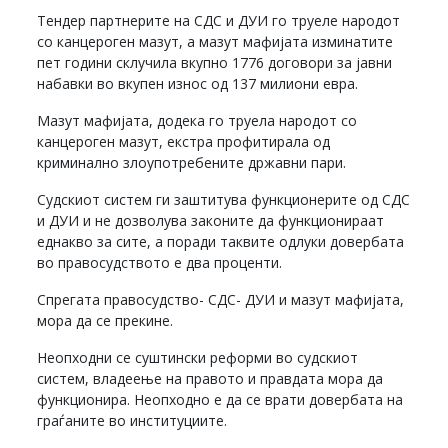
Тендер партнерите на СДС и ДУИ го труеле народот
со канцероген мазут, а мазут мафијата изминатите
пет години склучила вкупно 1776 договори за јавни
набавки во вкупен износ од 137 милиони евра.
Мазут мафијата, додека го труела народот со
канцероген мазут, екстра профитирала од
криминално злоупотребените државни пари.
Судскиот систем ги заштитува функционерите од СДС
и ДУИ и не дозволува законите да функционираат
еднакво за сите, а поради таквите одлуки довербата
во правосудството е два проценти.
Спрегата правосудство- СДС- ДУИ и мазут мафијата,
мора да се прекине.
Неопходни се суштински реформи во судскиот
систем, владеење на правото и правдата мора да
функционира. Неопходно е да се врати довербата на
граѓаните во институциите.