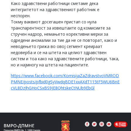
Како здравствени работници сметаме дека
интегритетот на здравствениот работник е
неспорен.
Токму ваквиот досегашен пристап со нула
транспарентност за извештаите од комисиите за
стручен надзор, немањето корективни мерки за
одредени аномалии за тие да не се повторат, како и
неводењето грижа во овој сегмент креираат
недоверба и се на штета на целиот здравствен
систем и тоа како на здравствените работници, така,
но и најмногу на штета на пациентите.
https://www.facebook.com/KomisijaZaZdravstvoVMROD
PMNE/posts/pfbid0gSyVwdqBDE1xxAXdT115tF5WU6BnE
cVL8DzJhGHoCSxBS9JE8QhtskeCtNUb9EbGl