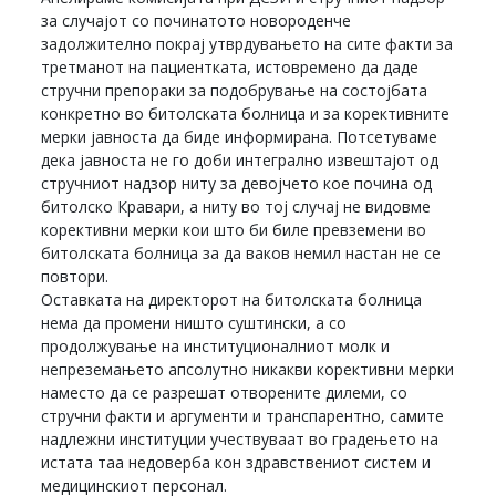
за случајот со починатото новороденче
задолжително покрај утврдувањето на сите факти за
третманот на пациентката, истовремено да даде
стручни препораки за подобрување на состојбата
конкретно во битолската болница и за корективните
мерки јавноста да биде информирана. Потсетуваме
дека јавноста не го доби интегрално извештајот од
стручниот надзор ниту за девојчето кое почина од
битолско Кравари, а ниту во тој случај не видовме
корективни мерки кои што би биле превземени во
битолската болница за да ваков немил настан не се
повтори.
Оставката на директорот на битолската болница
нема да промени ништо суштински, а со
продолжување на институционалниот молк и
непреземањето апсолутно никакви корективни мерки
наместо да се разрешат отворените дилеми, со
стручни факти и аргументи и транспарентно, самите
надлежни институции учествуваат во градењето на
истата таа недоверба кон здравствениот систем и
медицинскиот персонал.