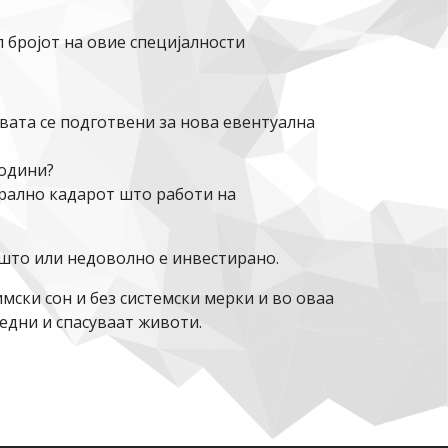
 бројот на овие специјалности
вата се подготвени за нова евентуална
години?
ерално кадарот што работи на
ишто или недоволно е инвестирано.
ски сон и без системски мерки и во оваа
едни и спасуваат животи.