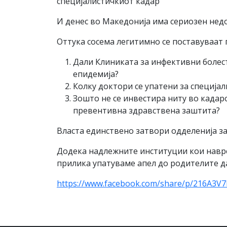
специјалистичкиот кадар
И денес во Македонија има сериозен недо
Оттука сосема легитимно се поставуваат
Дали Клиниката за инфективни болест
епидемија?
Колку доктори се упатени за специја
Зошто не се инвестира ниту во кадар
превентивна здравствена заштита?
Власта единствено затвори одделенија з
Додека надлежните институции кои наврем
прилика упатуваме апел до родителите да
https://www.facebook.com/share/p/216A3V