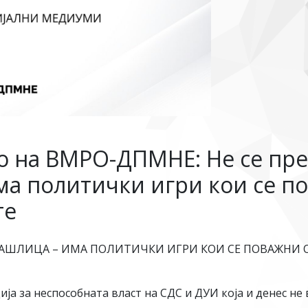
во на ВМРО-ДПМНЕ: Не се пре
ма политички игри кои се п
те
 КАШЛИЦА – ИМА ПОЛИТИЧКИ ИГРИ КОИ СЕ ПОВАЖНИ О
а за неспособната власт на СДС и ДУИ која и денес не 