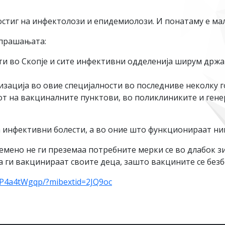
стиг на инфектолози и епидемиолози. И понатаму е мал
 прашањата:
и во Скопје и сите инфективни одделенија ширум држа
лизација во овие специјалности во последниве неколку 
от на вакциналните пунктови, во поликлиниките и ген
а инфективни болести, а во оние што функционираат н
ено не ги преземаа потребните мерки се во длабок зим
 ги вакцинираат своите деца, зашто вакцините се безб
7P4a4tWgqp/?mibextid=2JQ9oc