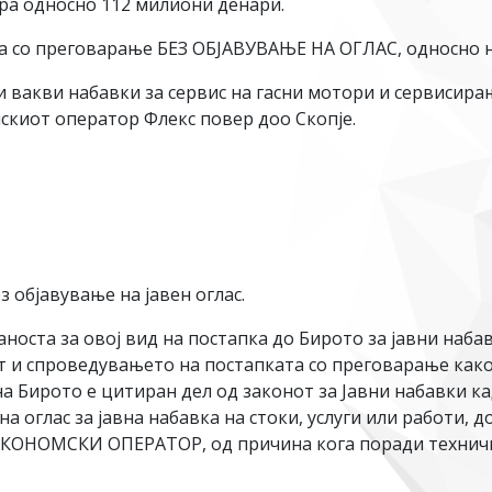
вра односно 112 милиони денари.
пка со преговарање БЕЗ ОБЈАВУВАЊЕ НА ОГЛАС, односно 
 вакви набавки за сервис на гасни мотори и сервисир
мскиот оператор Флекс повер доо Скопје.
з објавување на јавен оглас.
оста за овој вид на постапка до Бирото за јавни наба
т и спроведувањето на постапката со преговарање како
а Бирото е цитиран дел од законот за Јавни набавки ка
а оглас за јавна набавка на стоки, услуги или работи, д
ЕКОНОМСКИ ОПЕРАТОР, од причина кога поради техничк