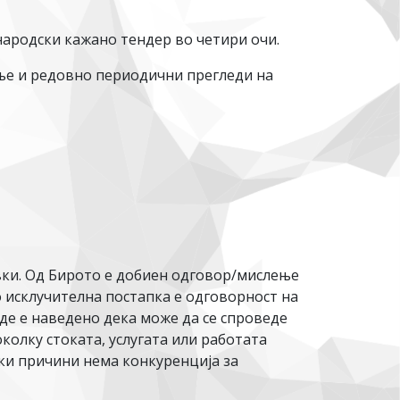
народски кажано тендер во четири очи.
ање и редовно периодични прегледи на
вки. Од Бирото е добиен одговор/мислење
 исклучителна постапка е одговорност на
де е наведено дека може да се спроведе
околку стоката, услугата или работата
и причини нема конкуренција за