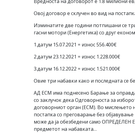
Вредноста на договорот е 1.8 милиони е
Овој договор е склучен во вид на поста
Изминатите две години потпишани се три
гасни мотори (Енергетика) со друг еконо
1.датум 15.07.2021 = износ 556.400€
2.датум 23.12.2021 = износ 1.228.000€
3.датум 16.12.2022 = износ 1.521.000€
Овие три набавки како и последната се бе
АД ЕСМ има поднесено Барање за оправдан
со заклучок дека Одговорноста за изборо
договорниот орган (ЕСМ). Во мислењето н
постапка со преговарање без објавување н
може да ја обезбедени само ОПРЕДЕЛЕН 
предметот на набавката…