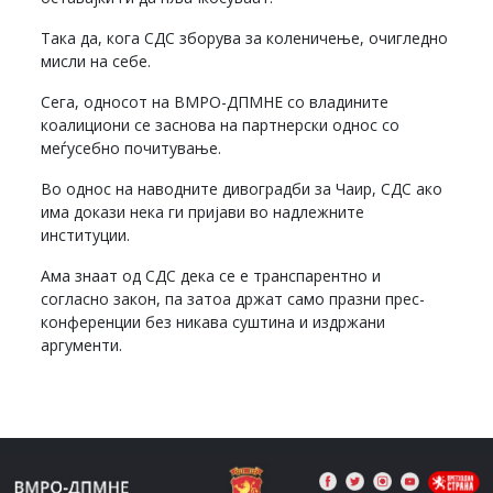
Така да, кога СДС зборува за коленичење, очигледно
мисли на себе.
Сега, односот на ВМРО-ДПМНЕ со владините
коалициони се заснова на партнерски однос со
меѓусебно почитување.
Во однос на наводните дивоградби за Чаир, СДС ако
има докази нека ги пријави во надлежните
институции.
Ама знаат од СДС дека се е транспарентно и
согласно закон, па затоа држат само празни прес-
конференции без никава суштина и издржани
аргументи.