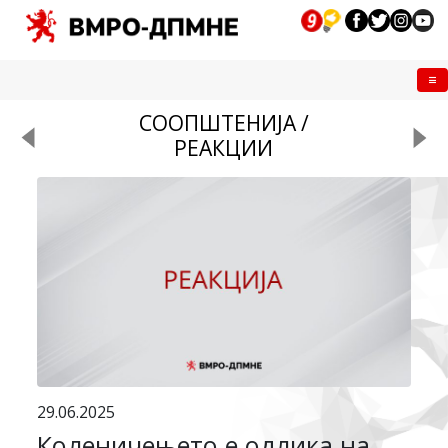
Me
СООПШТЕНИЈА /
РЕАКЦИИ
29.06.2025
Коленичењето е одлика на