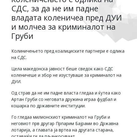
СДС, за да не им падне
владата коленичеа пред ДУИ
и молчеа за криминалот на
Груби
Колиничењето пред коалициските партнери е одлика
на СДС.
Цела македонска јавност беше сведок како СДС
коленичеше и збор не изустуваше за криминалот на
ДУИ.
Од страв да не им падне власта гледаа и ќутеа како
Артан Груби со неговата дружина играа фудбал и
кошарка по државните институции.
Го гледаа милионскиот криминалот на Груби и
неговиот прв другар Прпарим Бајрами во Државна
лотарија, а главата ја вртеа на другата старана,
оставајќи ги да пљачкосуваат.