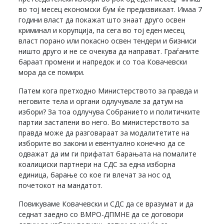
во тој месец економски бум ќе предизвикаат. Имаа 7
години власт да покажат што знаат друго освен
криминал и корупција, па сега во тој еден месец
власт порано или покасно освен тендери и бизниси
ништо друго и не се очекува да направат. Граѓаните
бараат промени и напредок и со тоа Ковачевски
мора да се помири.
Патем кога претходно Министерството за правда и
неговите тела и органи одлучувале за датум на
избори? За тоа одлучува Собранието и политичките
партии застапени во него. Во министерството за
правда може да разговараат за модалитетите на
изборите во закони и евентуално конечно да се
одважат да им ги прифатат барањата на помалите
коалициски партнери на СДС за една изборна
единица, барање со кое ги влечат за нос од
почетокот на мандатот.
Повикуваме Ковачевски и СДС да се вразумат и да
седнат заедно со ВМРО-ДПМНЕ да се договори