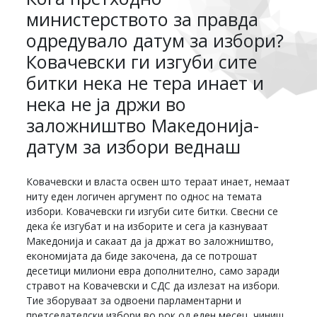
министерството за правда
одредувало датум за избори?
Ковачевски ги изгуби сите
битки нека не тера инает и
нека не ја држи во
заложништво Македонија-
датум за избори веднаш
Ковачевски и власта освен што тераат инает, немаат
ниту еден логичен аргумент по однос на темата
избори. Ковачевски ги изгуби сите битки. Свесни се
дека ќе изгубат и на изборите и сега ја казнуваат
Македонија и сакаат да ја држат во заложништво,
економијата да биде закочена, да се потрошат
десетици милиони евра дополнително, само заради
стравот на Ковачевски и СДС да излезат на избори.
Тие зборуваат за одвоени парламентарни и
претседателски избори во рок од еден месец, чиниш