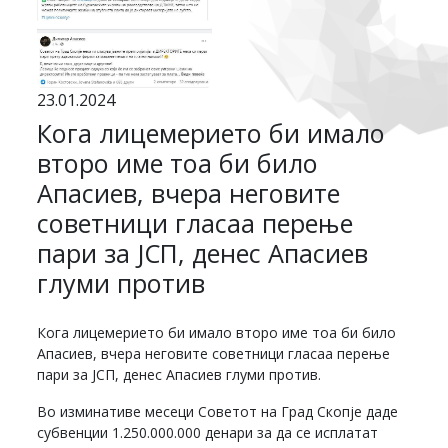
23.01.2024
Кога лицемерието би имало
второ име тоа би било
Апасиев, вчера неговите
советници гласаа перење
пари за ЈСП, денес Апасиев
глуми против
Кога лицемерието би имало второ име тоа би било
Апасиев, вчера неговите советници гласаа перење
пари за ЈСП, денес Апасиев глуми против.
Во изминативе месеци Советот на Град Скопје даде
субвенции 1.250.000.000 денари за да се исплатат