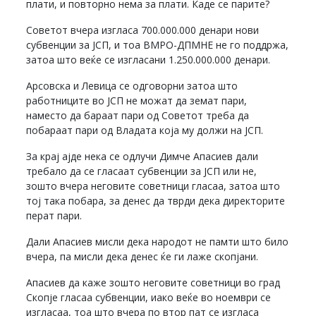
плати, и повторно нема за плати. Каде се парите?
Советот вчера изгласа 700.000.000 денари нови
субвенции за ЈСП, и тоа ВМРО-ДПМНЕ не го поддржа,
затоа што веќе се изгласани 1.250.000.000 денари.
Арсовска и Левица се одговорни затоа што
работниците во ЈСП не можат да земат пари,
наместо да бараат пари од Советот треба да
побараат пари од Владата која му должи на ЈСП.
За крај ајде нека се одлучи Димче Апасиев дали
требало да се гласаат субвенции за ЈСП или не,
зошто вчера неговите советници гласаа, затоа што
тој така побара, за денес да тврди дека директорите
перат пари.
Дали Апасиев мисли дека народот не памти што било
вчера, па мисли дека денес ќе ги лаже скопјани.
Апасиев да каже зошто неговите советници во град
Скопје гласаа субвенции, иако веќе во ноември се
изгласаа, тоа што вчера по втор пат се изгласа