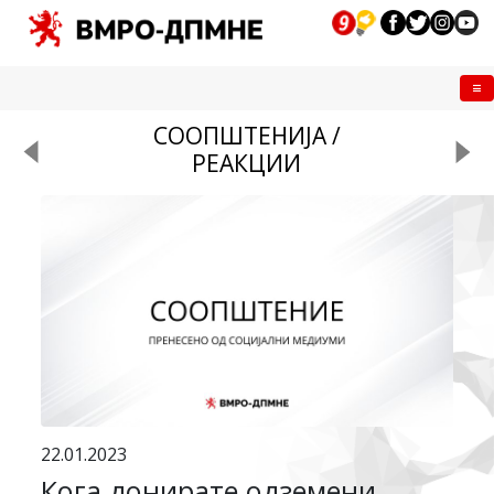
Me
СООПШТЕНИЈА /
РЕАКЦИИ
22.01.2023
Кога донирате одземени