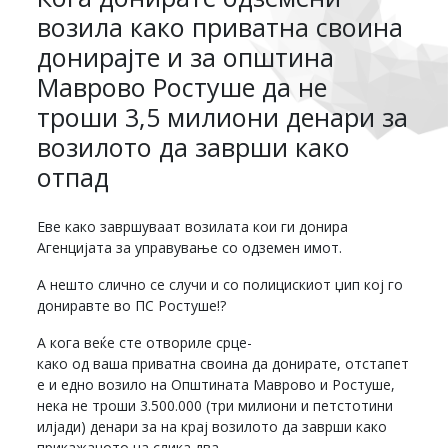
возила како приватна своина
донирајте и за општина
Маврово Ростуше да не
троши 3,5 милиони денари за
возилото да заврши како
отпад
Еве како завршуваат возилата кои ги донира
Агенцијата за управување со одземен имот.
А нешто слично се случи и со полицискиот џип кој го
дониравте во ПС Ростуше!?
А кога веќе сте отвориле срце-
како од ваша приватна своина да донирате, отстапет
е и едно возило на Општината Маврово и Ростуше,
нека не троши 3.500.000 (три милиони и петстотини
илјади) денари за на крај возилото да заврши како
прикажаното на слика два…