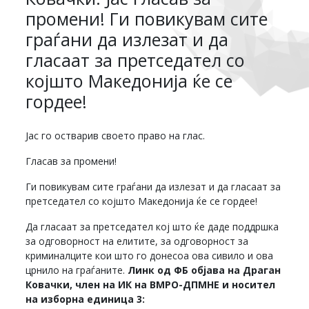
промени! Ги повикувам сите
граѓани да излезат и да
гласаат за претседател со
којшто Македонија ќе се
гордее!
Јас го остварив своето право на глас.
Гласав за промени!
Ги повикувам сите граѓани да излезат и да гласаат за
претседател со којшто Македонија ќе се гордее!
Да гласаат за претседател кој што ќе даде поддршка
за одговорност на елитите, за одговорност за
криминалците кои што го донесоа ова сивило и ова
црнило на граѓаните.
Линк од ФБ објава на Драган
Ковачки, член на ИК на ВМРО-ДПМНЕ и носител
на изборна единица 3: