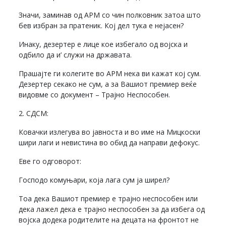
Значи, заминав од АРМ со чин полковник затоа што
бев избран за пратеник. Кој дел тука е нејасен?
Инаку, дезертер е лице кое избегало од војска и
одбило да и’ служи на државата.
Прашајте ги колегите во АРМ нека ви кажат кој сум.
Дезертер секако не сум, а за Вашиот премиер веќе
видовме со документ – Трајно Неспособен.
2. СДСМ:
Ковачки излегува во јавноста и во име на Мицкоски
шири лаги и невистина во обид да направи дефокус.
Еве го одговорот:
Господо комуњари, која лага сум ја ширел?
Тоа дека Вашиот премиер е трајно неспособен или
дека лажел дека е трајно неспособен за да избега од
војска додека родителите на децата на фронтот не