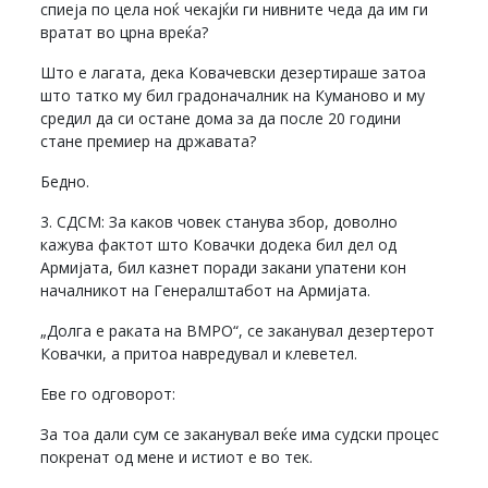
спиеја по цела ноќ чекајќи ги нивните чеда да им ги
вратат во црна вреќа?
Што е лагата, дека Ковачевски дезертираше затоа
што татко му бил градоначалник на Куманово и му
средил да си остане дома за да после 20 години
стане премиер на државата?
Бедно.
3. СДСМ: За каков човек станува збор, доволно
кажува фактот што Ковачки додека бил дел од
Армијата, бил казнет поради закани упатени кон
началникот на Генералштабот на Армијата.
„Долга е раката на ВМРО“, се заканувал дезертерот
Ковачки, а притоа навредувал и клеветел.
Еве го одговорот:
За тоа дали сум се заканувал веќе има судски процес
покренат од мене и истиот е во тек.