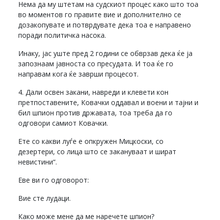
Нема да му штетам на судскиот процес како што тоа
во моментов го правите вие и дополнително се
дозакопувате и потврдувате дека тоа е направено
поради политичка насока.
Инаку, јас уште пред 2 години се обврзав дека ќе ја
запознаам јавноста со пресудата. И тоа ќе го
направам кога ќе заврши процесот.
4. Дали освен закани, навреди и клевети кон
претпоставените, Ковачки оддавал и воени и тајни и
бил шпион против државата, тоа треба да го
одговори самиот Ковачки.
Ете со какви луѓе е опкружен Мицкоски, со
дезертери, со лица што се закануваат и шират
невистини“.
Еве ви го одговорот:
Вие сте лудаци.
Како може мене да ме наречете шпион?