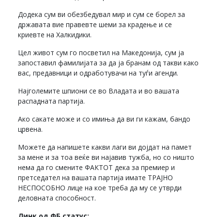
Додека сум ви обезбедувал мир и сум се борел за
државата вие правевте шеми за крадење и се
криевте на Халкидики.
Цел живот сум го посветил на Македонија, сум ја
запоставил фамилијата за да ја бранам од такви како
вас, предавници и одработувачи на туѓи агенди.
Најголемите шпиони се во Владата и во вашата
распадната партија.
Ако сакате може и со имиња да ви ги кажам, бандо
црвена.
Можете да напишете какви лаги ви дојдат на памет
за мене и за тоа веќе ви најавив тужба, но со ништо
нема да го смените ФАКТОТ дека за премиер и
претседател на вашата партија имате ТРАЈНО
НЕСПОСОБНО лице на кое треба да му се утврди
деловната способност.
Линк од ФБ статус: