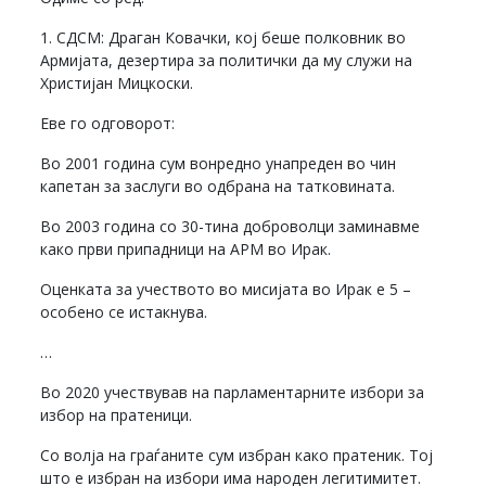
1. СДСМ: Драган Ковачки, кој беше полковник во
Армијата, дезертира за политички да му служи на
Христијан Мицкоски.
Еве го одговорот:
Во 2001 година сум вонредно унапреден во чин
капетан за заслуги во одбрана на татковината.
Во 2003 година со 30-тина доброволци заминавме
како први припадници на АРМ во Ирак.
Оценката за учеството во мисијата во Ирак е 5 –
особено се истакнува.
…
Во 2020 учествував на парламентарните избори за
избор на пратеници.
Со волја на граѓаните сум избран како пратеник. Тој
што е избран на избори има народен легитимитет.