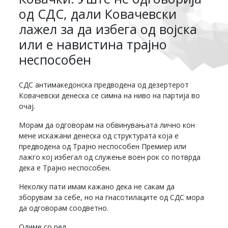
од СДС, дали Ковачевски
лажел за да избега од војска
или е навистина трајно
неспособен
СДС антимакедонска предводена од дезертерот
Ковачевски денеска се симна на ниво на партија во
очај.
Морам да одговорам на обвинувањата лично кон
мене искажани денеска од структурата која е
предводена од Трајно неспособен Премиер или
лажго кој избегал од служење воен рок со потврда
дека е Трајно неспособен.
Неколку пати имам кажано дека не сакам да
зборувам за себе, но на гнасотилаците од СДС мора
да одговорам соодветно.
Одиме со ред.