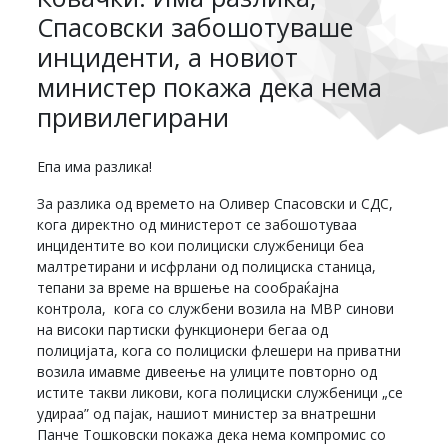
Спасовски забошотуваше
инциденти, а новиот
министер покажа дека нема
привилегирани
Епа има разлика!
За разлика од времето на Оливер Спасовски и СДС,
кога директно од министерот се забошотуваа
инцидентите во кои полициски службеници беа
малтретирани и исфрлани од полициска станица,
тепани за време на вршење на сообраќајна
контрола, кога со службени возила на МВР синови
на високи партиски функционери бегаа од
полицијата, кога со полициски флешери на приватни
возила имавме дивеење на улиците повторно од
истите такви ликови, кога полициски службеници „се
удираа” од пајак, нашиот министер за внатрешни
Панче Тошковски покажа дека нема компромис со