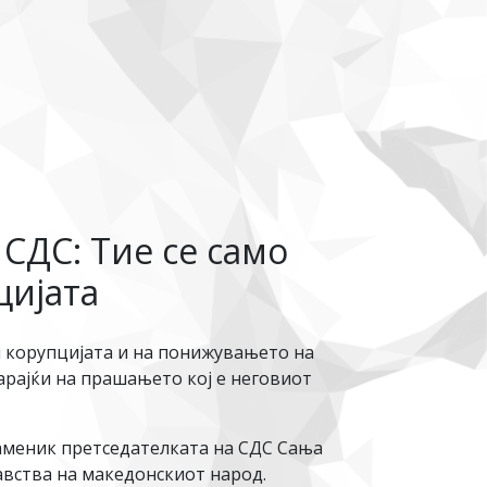
СДС: Тие се само
цијата
и корупцијата и на понижувањето на
рајќи на прашањето кој е неговиот
заменик претседателката на СДС Сања
давства на македонскиот народ.