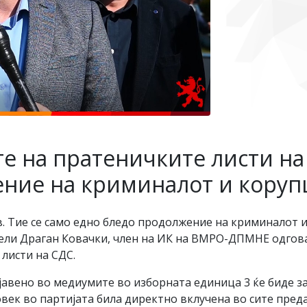
е на пратеничките листи на 
ние на криминалот и коруп
в. Тие се само едно бледо продолжение на криминалот 
ели Драган Ковачки, член на ИК на ВМРО-ДПМНЕ одгова
листи на СДС.
бјавено во медиумите во изборната единица 3 ќе биде 
човек во партијата била директно вклучена во сите пре