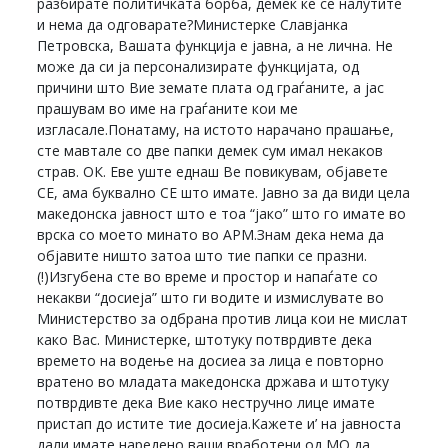
разбирате политичката борба, демек ќе се налутите
и нема да одговарате?Министерке Славјанка
Петровска, Вашата функција е јавна, а не лична. Не
може да си ја персонализирате функцијата, од
причини што Вие земате плата од граѓаните, а јас
прашувам во име на граѓаните кои ме
изгласале.Понатаму, на истото нарачано прашање,
сте мавтале со две папки демек сум имал некаков
страв. ОК. Еве уште еднаш Ве повикувам, објавете
СЕ, ама буквално СЕ што имате. Јавно за да види цела
македонска јавност што е тоа “јако” што го имате во
врска со моето минато во АРМ.Знам дека нема да
објавите ништо затоа што тие папки се празни.
(!)Изгубена сте во време и простор и напаѓате со
некакви “досиеја” што ги водите и измислувате во
Министерство за одбрана против лица кои не мислат
како Вас. Министерке, штотуку потврдивте дека
времето на водење на досиеа за лица е повторно
вратено во младата македонска држава и штотуку
потврдивте дека Вие како нестручно лице имате
пристап до истите тие досиеја.Кажете и’ на јавноста
дали имате наредено ваши вработени од МО да