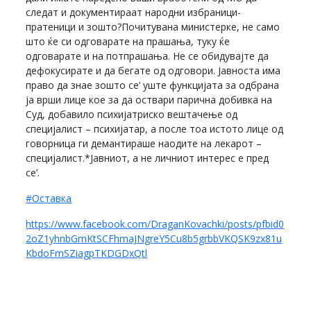
следат и документираат народни избраници-
пратеници и зошто?Почитувана министерке, не само
што ќе си одговарате на прашања, туку ќе
одговарате и на потпрашања. Не се обидувајте да
дефокусирате и да бегате од одговори. Јавноста има
право да знае зошто се’ уште функцијата за одбрана
ја врши лице кое за да оствари парична добивка на
Суд, добавило психијатриско вештачење од
специјалист – психијатар, а после тоа истото лице од
говорница ги демантираше наодите на лекарот –
специјалист.*Јавниот, а не личниот интерес е пред
се’.
#Оставка
https://www.facebook.com/DraganKovachki/posts/pfbid0
2oZ1yhnbGmKtSCFhmaJNgreY5Cu8b5grbbVKQSK9zx81u
KbdoFmSZiagpTKDGDxQtl