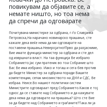
повикувам да објавите се, а
немате ништо, но тоа нема
да спречи да одговарате
Почитувана министерке за одбрана, г-ѓо Славјанка
Петровска,На нарачано новинарско прашање, сте
кажале дека веќе нема да ми одговарате на
поставени прашања.Неверојатно!Прво да разјасниме,
Вие имате функција министер за одбрана и сте дел
од извршната власт. На таа функција Ве избрало
Собранието.Јас сум пратеник во тоа Собрание што
Вас Ве има избрано. Иако и тогаш и сега бев против
да бидете Министер за одбрана поради Вашите
компетенции, сепак мнозинството на ДУИ и СДС, Ве
избраа. Неисе.Во нашиот политички систем
Министрите одговараат пред Собранието.Каков е тој
однос да се ставате над Собранието и да кажувате
дека нема да одговарате на прашања? Што сте Вие
за да бидете над Собранието и граѓаните?Така ли ја