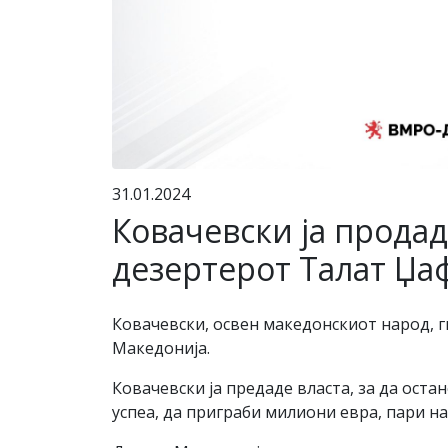
31.01.2024
Ковачевски ја продад
дезертерот Талат Џа
Ковачевски, освен македонскиот народ, г
Македонија.
Ковачевски ја предаде власта, за да оста
успеа, да приграби милиони евра, пари на