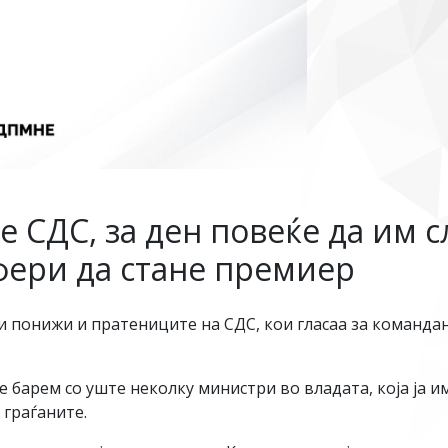
е СДС, за ден повеќе да им с
фери да стане премиер
и понижи и пратениците на СДС, кои гласаа за команда
не барем со уште неколку министри во владата, која ја 
 граѓаните.