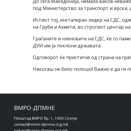
До сега Македонија, немала ваков неважен
под Министерство за транспорт и врски, д
Истиот тој, инсталиран лидер на СДС, од
на Груби и Ахмети, во строгиот центар на
Граѓаните и членовите на СДС, ќе го паме
ДУИ им ја поклони државата.
Одговорот ќе пристигне од страна на гра
Никогаш не било полошо! Важно е да ги п
ВМРО-ДПМНЕ
Плоштад ВМРО бр. 1, 1000 Скопје
contact@vmro-dpmne.org.mk
pokani@vmro-dpmne.org.mk