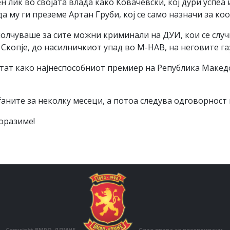
 лик во својата влада како Ковачевски, кој дури успеа и
а му ги преземе Артан Груби, кој се само назначи за ко
молчуваше за сите можни криминали на ДУИ, кои се слу
 Скопје, до насилничкиот упад во М-НАВ, на неговите га
тат како најнеспособниот премиер на Република Македон
ѓаните за неколку месеци, а потоа следува одговорност
оразиме!