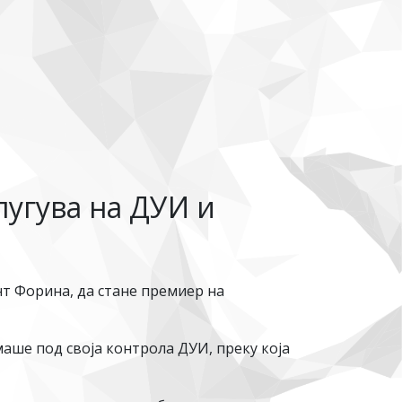
лугува на ДУИ и
нт Форина, да стане премиер на
имаше под своја контрола ДУИ, преку која