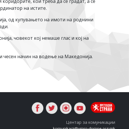
 коридорите, кои треба да се градат, а се
ординатор на истите.
чија, од купувањето на имоти на роднини
зди.
ија, човекот кој немаше глас и кој на
 и чесен начин на водење на Македонија.
Центар за комуникации
komunikacii@vmro-dpmne.org.mk