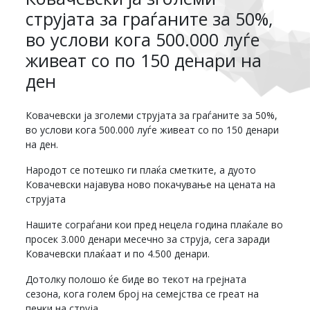
струјата за граѓаните за 50%,
во услови кога 500.000 луѓе
живеат со по 150 денари на
ден
Ковачевски ја зголеми струјата за граѓаните за 50%,
во услови кога 500.000 луѓе живеат со по 150 денари
на ден.
Народот се потешко ги плаќа сметките, а дуото
Ковачевски најавува ново покачување на цената на
струјата
Нашите сограѓани кои пред нецела година плаќале во
просек 3.000 денари месечно за струја, сега заради
Ковачевски плаќаат и по 4.500 денари.
Дотолку полошо ќе биде во текот на грејната
сезона, кога голем број на семејства се греат на
печки на струја.