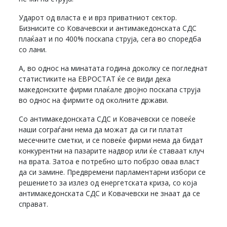
Ударот од власта е и врз приватниот сектор.
Бизнисите со Ковачевски и антимакедонската СДС
плаќаат и по 400% поскапа струја, сега во споредба
со лани.
А, во однос на минатата година доколку се погледнат
статистиките на ЕВРОСТАТ ќе се види дека
македонските фирми плаќале двојно поскапа струја
во однос на фирмите од околните држави.
Со антимакедонската СДС и Ковачевски се повеќе
наши сограѓани нема да можат да си ги платат
месечните сметки, и се повеќе фирми нема да бидат
конкурентни на пазарите надвор или ќе ставаат клуч
на врата. Затоа е потребно што побрзо оваа власт
да си замине. Предвремени парламентарни избори се
решението за излез од енергетската криза, со која
антимакедонската СДС и Ковачевски не знаат да се
справат.