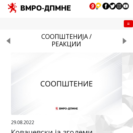
Me
СООПШТЕНИЈА /
РЕАКЦИИ
29.08.2022
Ковачевски ја зголеми