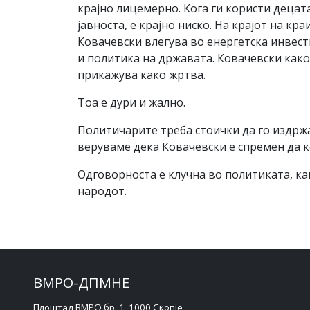
крајно лицемерно. Кога ги користи децат
јавноста, е крајно ниско. На крајот на к
Ковачевски влегува во енергетска инвести
и политика на државата. Ковачевски како 
прикажува како жртва.
Тоа е дури и жално.
Политичарите треба стоички да го издржат
веруваме дека Ковачевски е спремен да к
Одговорноста е клучна во политиката, ка
народот.
ВМРО-ДПМНЕ
Плоштад ВМРО бр. 1, 1000 Скопје