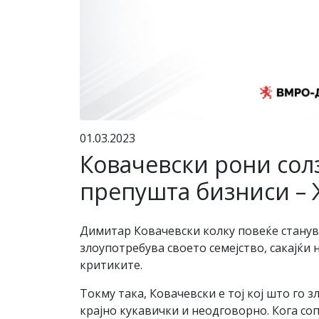
01.03.2023
Ковачевски рони солз
препушта бизниси –
Димитар Ковачевски колку повеќе станува
злоупотребува своето семејство, сакајќи 
критиките.
Токму така, Ковачевски е тој кој што го 
крајно кукавички и неодговорно. Кога соп