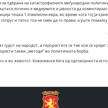
а за одбрана на катастрофалните меѓународни политики,
раиштата логично е медиумите и јавноста да коментираат
ција тешка 1,4 милиони евра, во време кога тој ја креи
сопруг и татко тоа не смее да го прави, а уште помалку
 судот на народот, а терористите се тие кои се кријат з
ористи такви „методи“ во политичката борба.
ко и во животот. Ковачевски бега од одговорноста исто