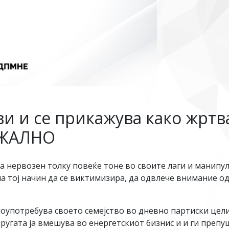
и и се прикажува како жртва
 ЖАЛНО
 нервозен толку повеќе тоне во своите лаги и манипула
на тој начин да се виктимизира, да одвлече внимание од
злоупотребува своето семејство во дневно партиски цел
ругата ја вмешува во енергетскиот бизнис и и ги препуш