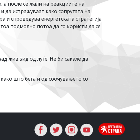
 а после се жали на реакциите на
 и да истражуваат како сопругата на
ра и спроведува енергетската стратегија
 тоа подмолно потоа да го користи да се
ад жив ѕид од луѓе. Не би сакале да
 како што бега и од соочувањето со