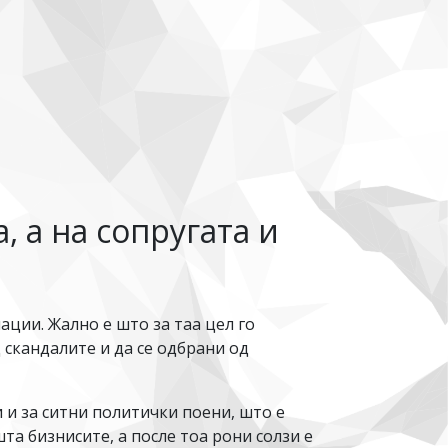
, а на сопругата и
ции. Жално е што за таа цел го
 скандалите и да се одбрани од
и и за ситни политички поени, што е
та бизнисите, а после тоа рони солзи е