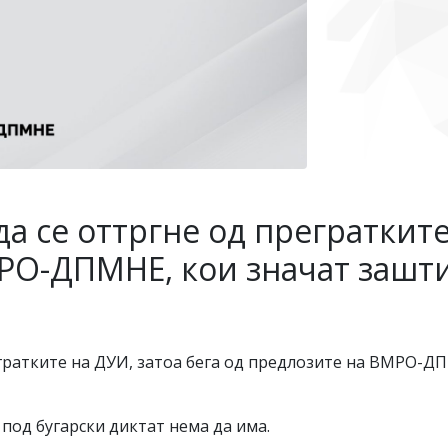
а се оттргне од прегратките
РО-ДПМНЕ, кои значат зашти
егратките на ДУИ, затоа бега од предлозите на ВМРО-Д
од бугарски диктат нема да има.