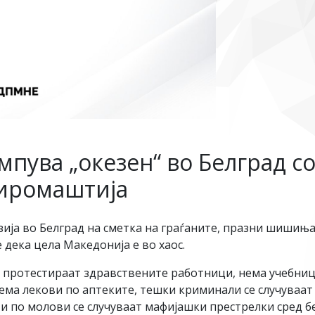
мпува „окезен“ во Белград с
сиромаштија
ија во Белград на сметка на граѓаните, празни шишиња 
е дека цела Македонија е во хаос.
, протестираат здравствените работници, нема учебниц
ема лекови по аптеките, тешки криминали се случуваат н
и по молови се случуваат мафијашки престрелки сред бе