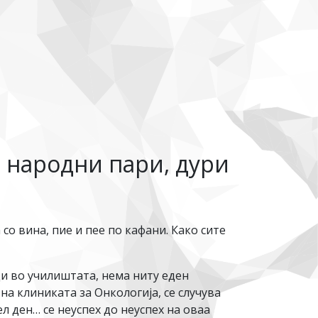
о народни пари, дури
со вина, пие и пее по кафани. Како сите
и во училиштата, нема ниту еден
а клиниката за Онкологија, се случува
л ден… се неуспех до неуспех на оваа