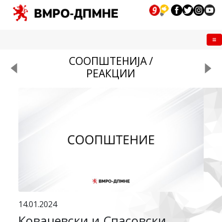
Me
СООПШТЕНИЈА /
РЕАКЦИИ
14.01.2024
Ковачевски и Спасовски