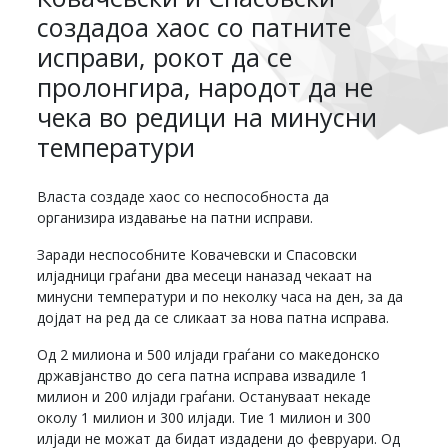
создадоа хаос со патните
исправи, рокот да се
пролонгира, народот да не
чека во редици на минусни
температури
Власта создаде хаос со неспособноста да
организира издавање на патни исправи.
Заради неспособните Ковачевски и Спасовски
илјадници граѓани два месеци наназад чекаат на
минусни температури и по неколку часа на ден, за да
дојдат на ред да се сликаат за нова патна исправа.
Од 2 милиона и 500 илјади граѓани со македонско
државјанство до сега патна исправа извадиле 1
милион и 200 илјади граѓани. Остануваат некаде
околу 1 милион и 300 илјади. Тие 1 милион и 300
илјади не можат да бидат издадени до февруари. Од