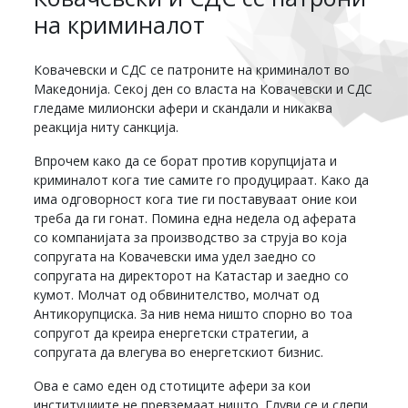
на криминалот
Ковачевски и СДС се патроните на криминалот во
Македонија. Секој ден со власта на Ковачевски и СДС
гледаме милионски афери и скандали и никаква
реакција ниту санкција.
Впрочем како да се борат против корупцијата и
криминалот кога тие самите го продуцираат. Како да
има одговорност кога тие ги поставуваат оние кои
треба да ги гонат. Помина една недела од аферата
со компанијата за производство за струја во која
сопругата на Ковачевски има удел заедно со
сопругата на директорот на Катастар и заедно со
кумот. Молчат од обвинителство, молчат од
Антикорупциска. За нив нема ништо спорно во тоа
сопругот да креира енергетски стратегии, а
сопругата да влегува во енергетскиот бизнис.
Ова е само еден од стотиците афери за кои
институциите не превземаат ништо. Глуви се и слепи