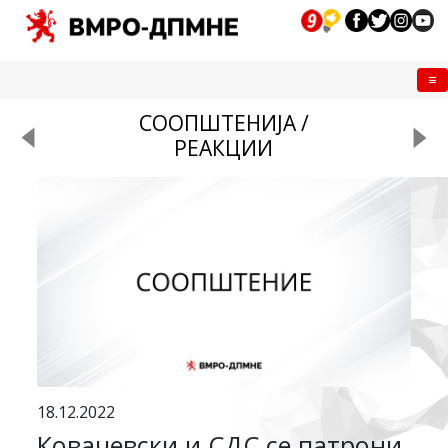
Me
СООПШТЕНИЈА /
РЕАКЦИИ
18.12.2022
Ковачевски и СДС се патрони