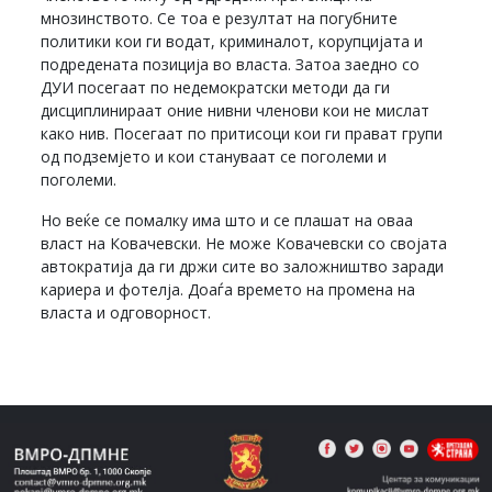
мнозинството. Се тоа е резултат на погубните
политики кои ги водат, криминалот, корупцијата и
подредената позиција во власта. Затоа заедно со
ДУИ посегаат по недемократски методи да ги
дисциплинираат оние нивни членови кои не мислат
како нив. Посегаат по притисоци кои ги прават групи
од подземјето и кои стануваат се поголеми и
поголеми.
Но веќе се помалку има што и се плашат на оваа
власт на Ковачевски. Не може Ковачевски со својата
автократија да ги држи сите во заложништво заради
кариера и фотелја. Доаѓа времето на промена на
власта и одговорност.