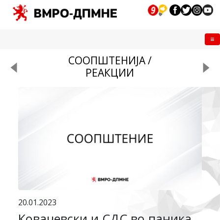
Me
СООПШТЕНИЈА /
РЕАКЦИИ
20.01.2023
Ковачевски и СДС во паника