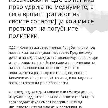
прво удрија по медиумите, а
сега вршат притисок на
своите сопартијци кои им се
противат на погубните
политики
СДС и Ковачевски се во паника. Го губат тлото под
нозете и затоа стануваат нервозни. Пред неколку
дена ги нападнаа медиумите, квалификуваа новинари
и телевизии, а сега веќе почнале и со притисоци врз
нивните членови кои не се согласуваат со
политиките на раководството предводено од
Ковачевски. Очајот во СДС го извади на виделина
автократското лице на Ковачевски.
Очигледно дека СДС и Ковачевски сфатија дека ја
изгубиле поддршката на мнозинството граѓани, но
сега гледаат дека немаат поддршка ниту од
членството ниту од одредени пратеници на