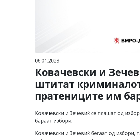
06.01.2023
Ковачевски и Зечев
штитат криминалот 
пратениците им ба
Ковачевски и Зечевиќ се плашат од избо
бараат избори.
Ковачевски и Зечевиќ бегаат од избори, 