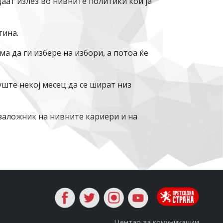
даат излез во нивните политики кои ја
тина.
а да ги избере на избори, а потоа ќе
уште некој месец да се шират низ
 заложник на нивните кариери и на
Центар за комуникации