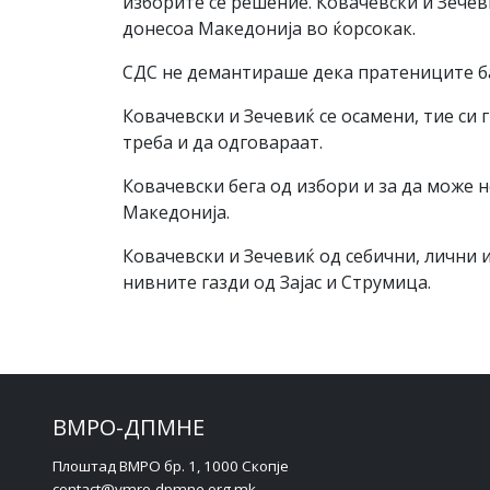
изборите се решение. Ковачевски и Зечеви
донесоа Македонија во ќорсокак.
СДС не демантираше дека пратениците ба
Ковачевски и Зечевиќ се осамени, тие си 
треба и да одговараат.
Ковачевски бега од избори и за да може 
Македонија.
Ковачевски и Зечевиќ од себични, лични 
нивните газди од Зајас и Струмица.
ВМРО-ДПМНЕ
Плоштад ВМРО бр. 1, 1000 Скопје
contact@vmro-dpmne.org.mk