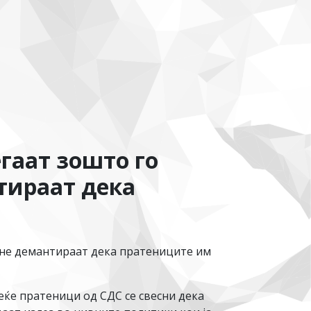
гаат зошто го
тираат дека
о не демантираат дека пратениците им
еќе пратеници од СДС се свесни дека