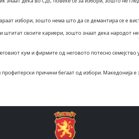
ќ знаат дека во СДС повеќе се за избори, зошто не гле
раат избори, зошто нема што да се демантира се е вис
ги штитат своите кариери, зошто знаат дека народот нем
неговиот кум и фирмите од неговото потесно семејство 
и профитерски причини бегаат од избори. Македонија е