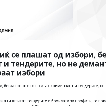
иќ се плашат од избори, бе
и тендерите, но не деман
раат избори
ри, бегаат зошто го штитат криминалот и тендерите, н
така ги штитат тендерите и броилата за профити, се пов