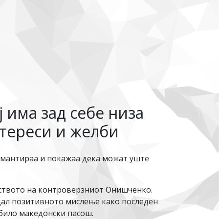
 има зад себе низа
нтереси и желби
демантираа и покажаа дека можат уште
нството на контроверзниот Онишченко.
дал позитивното мислење како последен
обило македонски пасош.