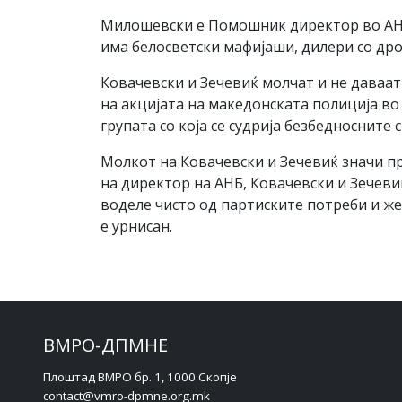
Милошевски е Помошник директор во АНБ 
има белосветски мафијаши, дилери со дрог
Ковачевски и Зечевиќ молчат и не даваа
на акцијата на македонската полиција в
групата со која се судрија безбедносните с
Молкот на Ковачевски и Зечевиќ значи п
на директор на АНБ, Ковачевски и Зечевиќ
воделе чисто од партиските потреби и жел
е урнисан.
ВМРО-ДПМНЕ
Плоштад ВМРО бр. 1, 1000 Скопје
contact@vmro-dpmne.org.mk