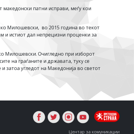
 македонски патни исправи, меѓу кои
рко Милошевски, во 2015 година во текот
ам и истиот дал непрецизни проценки за
рко Милошевски. Очигледно при изборот
ите на граѓаните и државата, туку се
е и затоа угледот на Македонија во светот
Центар за комуникации