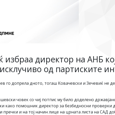
 избраа директор на АНБ кој
е исклучиво од партиските и
аев го допрела дното, тогаш Ковачевски и Зечевиќ не 
ошевски човек со чиј потпис му било доделено државја
ки како помошник директор за безбедносни проверки 
и пречки и на тој начин лице на црната листа на САД д