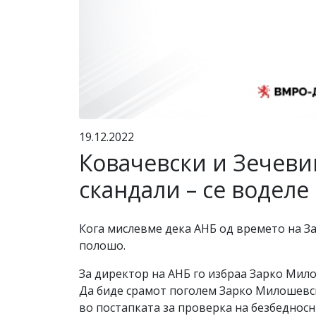
19.12.2022
Ковачевски и Зечевиќ
скандали – се водел
Кога мислевме дека АНБ од времето на З
полошо.
За директор на АНБ го избраа Зарко Мил
Да биде срамот поголем Зарко Милошевс
во постапката за проверка на безбедносн