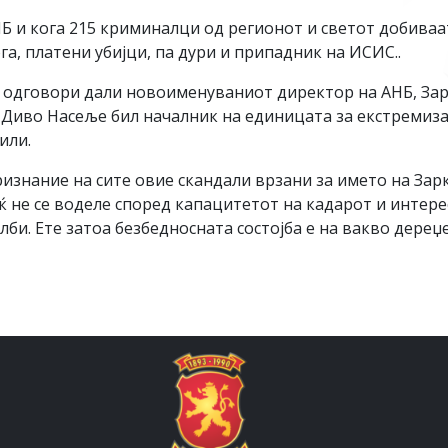
и кога 215 криминалци од регионот и светот добиваат
а, платени убијци, па дури и припадник на ИСИС..
т одговори дали новоименуваниот директор на АНБ, За
о Диво Насеље бил началник на единицата за екстремиз
или.
ризнание на сите овие скандали врзани за името на За
 не се воделе според капацитетот на кадарот и интерес
би. Ете затоа безбедносната состојба е на вакво дереџ