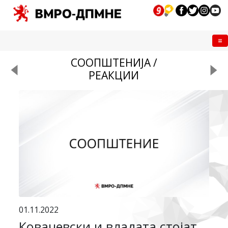
Me
СООПШТЕНИЈА /
РЕАКЦИИ
01.11.2022
Ковачевски и владата стојат