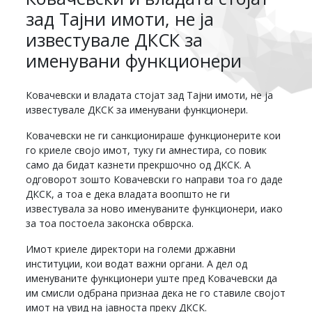
зад Тајни имоти, не ја
известувале ДКСК за
именувани функционери
Ковачевски и владата стојат зад Тајни имоти, не ја
известувале ДКСК за именувани функционери.
Ковачевски не ги санкционираше функционерите кои
го криеле својо имот, туку ги амнестира, со повик
само да бидат казнети прекршочно од ДКСК. А
одговорот зошто Ковачевски го направи тоа го даде
ДКСК, а тоа е дека владата воопшто не ги
известувала за ново именуваните функционери, иако
за тоа постоела законска обврска.
Имот криеле директори на големи државни
институции, кои водат важни органи. А дел од
именуваните функционери уште пред Ковачевски да
им смисли одбрана признаа дека не го ставиле својот
имот на увид на јавноста преку ДКСК.