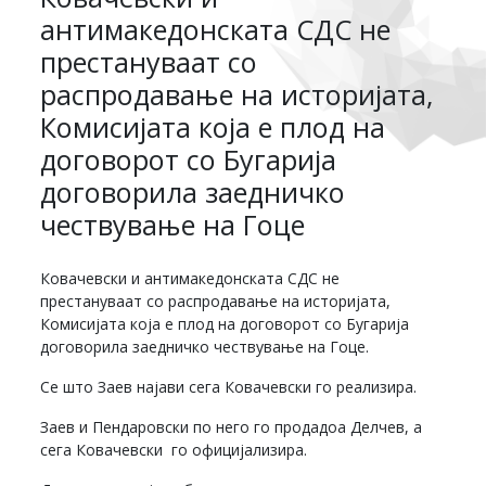
антимакедонската СДС не
престануваат со
распродавање на историјата,
Комисијата која е плод на
договорот со Бугарија
договорила заедничко
чествување на Гоце
Ковачевски и антимакедонската СДС не
престануваат со распродавање на историјата,
Комисијата која е плод на договорот со Бугарија
договорила заедничко чествување на Гоце.
Се што Заев најави сега Ковачевски го реализира.
Заев и Пендаровски по него го продадоа Делчев, а
сега Ковачевски го официјализира.