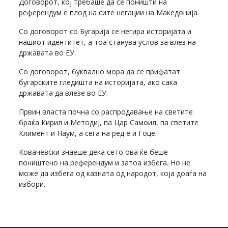
Договорот, кој требаше да се поништи на
референдум е плод на сите негации на Македонија.
Со договорот со Бугарија се негира историјата и
нашиот идентитет, а тоа станува услов за влез на
државата во ЕУ.
Со договорот, буквално мора да се прифатат
бугарските гледишта на историјата, ако сака
државата да влезе во ЕУ.
Првин власта почна со распродавање на светите
браќа Кирил и Методиј, па Цар Самоил, па светите
Климент и Наум, а сега на ред е и Гоце.
Ковачевски знаеше дека сето ова ќе беше
поништено на референдум и затоа избега. Но не
може да избега од казната од народот, која доаѓа на
избори.