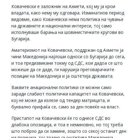
Ковачевски е заложник на Ахмети, кој му ја крои
владата, како нему му одговара. Изминатиов период
видовме, како Ковачевски нема политика на чување
на државните и национални интереси, тој само
исполнуваше барања на шовинистичките кругови во
Бугарија.
Аматеризмот на Ковачевски, поддржан од Ахмети ја
чини Македонија најлоши односи со Бугарија до сега,
и тоа предизвикани токму од СДС, кои дадоа се што
можеше да се даде, ги нарушија преговарачките
позиции на Македонија и ја оштетија државата.
Ваквите анационални политики се можни само
заради слабиот политички капацитет на Ковачевски,
кој не може да излезе од тендер матрицата, и
буквално прифаќа се, само за ден повеќе на власт.
Пристапот на Ковачевски ќе го однесе СДС во
длабока опозиција, и тоа е неминовно, но тој треба
што побрзо да си замине, зошто со секој останат ден
на позиција, тој трајно ја оштетува Македонија.