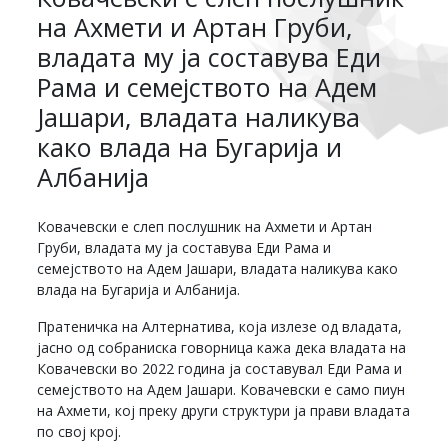
на Ахмети и Артан Груби,
владата му ја составува Еди
Рама и семејството на Адем
Јашари, владата наликува
како влада на Бугарија и
Албанија
Ковачевски е слеп послушник на Ахмети и Артан
Груби, владата му ја составува Еди Рама и
семејството на Адем Јашари, владата наликува како
влада на Бугарија и Албанија.
Пратеничка на Алтернатива, која излезе од владата,
јасно од собраниска говорница кажа дека владата на
Ковачевски во 2022 година ја составувал Еди Рама и
семејството на Адем Јашари. Ковачевски е само пиун
на Ахмети, кој преку други структури ја прави владата
по свој крој.