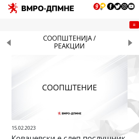
Me
СООПШТЕНИЈА /
РЕАКЦИИ
15.02.2023
Ковачевски е слеп послушник