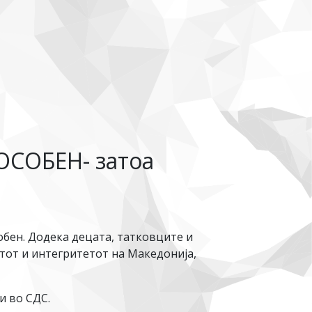
ОСОБЕН- затоа
обен. Додека децата, татковците и
етот и интегритетот на Македонија,
и во СДС.