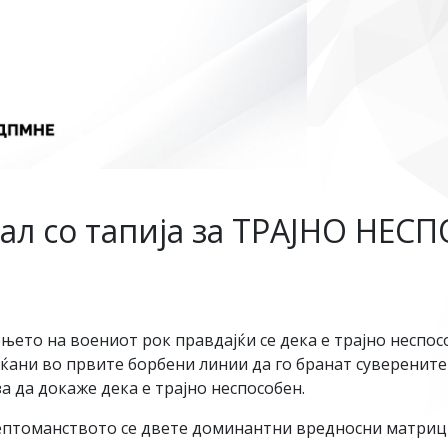
ал со тапија за ТРАЈНО НЕСП
њето на воениот рок правдајќи се дека е трајно неспос
аќани во првите борбени линии да го бранат суверенит
а да докаже дека е трајно неспособен.
ептоманството се двете доминантни вредносни матриц