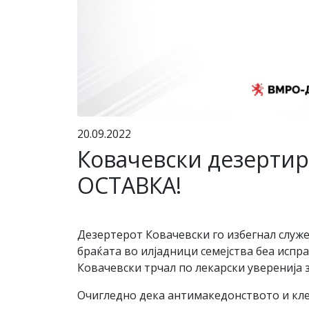
20.09.2022
Ковачевски дезертир
ОСТАВКА!
Дезертерот Ковачевски го избегнал служе
браќата во илјадници семејства беа испр
Ковачевски трчал по лекарски уверенија з
Очигледно дека антимакедонството и кл