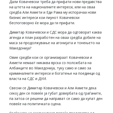
Дали Ковачевски треба да прифати нови предавства
на штета на националните интереси, или на оваа
средба Али Ахмети и Еди Рама му испорачаа нови
бизнис интереси кои пиунот Ковачевски
беспоговорно ќе мора да ги прифати.
Димитар Ковачевски и СДС мора да одговорат каква
агенда и план разработен на оваа средба добиле на
маса за продолжување на агонијата и тонењето на
Македонија?
Овие средби кои се организираат Ковачевски и
Ахмети немаат никаква врска со положбата на
Албанците во Македонија, туку само и само за
криминалните интереси и богатење на поединци од
власта на СДС и ДУИ.
Свесни се Димитар Ковачевски и Али Ахмети дека
секој ден се повеќе ја губат довербата од граѓаните,
па затоа се решени да направат се само да купат ден
повеќе на политичката сцена.