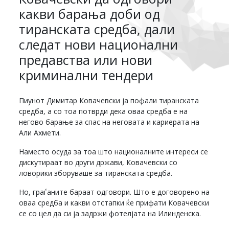
какви барања доби од
тиранската средба, дали
следат нови национални
предавства или нови
криминални тендери
Пиунот Димитар Ковачевски ја пофали тиранската
средба, а со тоа потврди дека оваа средба е на
негово барање за спас на неговата и кариерата на
Али Ахмети.
Наместо осуда за тоа што националните интереси се
дискутираат во други држави, Ковачевски со
ловорики зборуваше за тиранската средба.
Но, граѓаните бараат одговори. Што е договорено на
оваа средба и какви отстапки ќе прифати Ковачевски
се со цел да си ја задржи фотелјата на Илинденска.