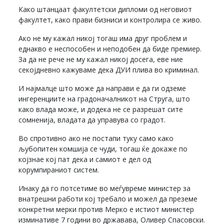
Како штанцаат факултетски дипломи од неговиот
факултет, како прави бизниси и контролира се живо.
Ако не му кажал никој тогаш има друг проблем и
еднакво е неспособен и неподобен да биде премиер.
За да не рече не му кажал никој досега, еве ние
секојдневно кажуваме дека ДУИ плива во криминал.
И најмалце што може да направи е да ги одземе
ингеренциите на градоначалникот на Струга, што
како влада може, и додека не се разрешат сите
сомненија, владата да управува со градот.
Во спротивно ако не постапи туку само како
љубопитен комшија се чуди, тогаш ќе докаже по
којзнае кој пат дека и самиот е дел од
корумпираниот систем.
Инаку да го потсетиме во меѓувреме министер за
внатрешни работи кој требало и можел да преземе
конкретни мерки против Мерко е истиот министер
изминативе 7 години во државава, Оливер Спасовски.