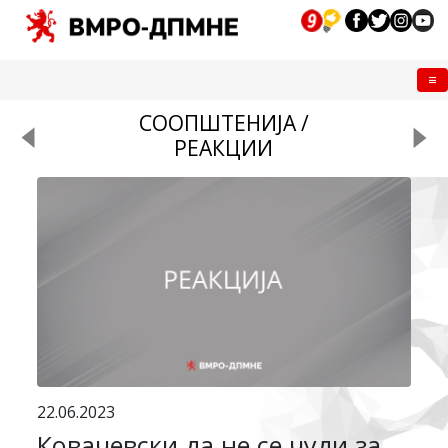
Me
СООПШТЕНИЈА /
РЕАКЦИИ
22.06.2023
Ковачевски да не се чуди за