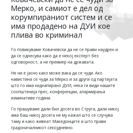
Мерко, и самиот е дел од
корумпираниот систем и се
има продадено на ДУИ кое
плива во криминал
Го повикуваме Ковачевски да не се прави наудрен и
да се однесува како да е некој експерт без
одговорност, а не премиер на државата.
Не ни е јасно како може вака да се чуди. Ако
навистина се чуди за Мерко и за други од партијата
што го има киднапирано ДУИ, нека ги види нашите
соопштенија прес, конференции, алармирања
изминативе години.
Го прашуваме дали бил досега во Струга, дали никој
ама баш никој досега не му кажал што се случува
таму и како живеат Македонците и што прави
градоначалникот секојдневно.