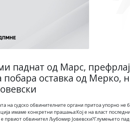
ми паднат од Марс, префрлај
 побара оставка од Мерко, 
Јовевски
ата на судско обвинителните органи притоа упорно не 
ција имаме конкретни прашања:Кој е на власт последни
н е првиот обвинител Љубомир Јовевски?Глумењето падн