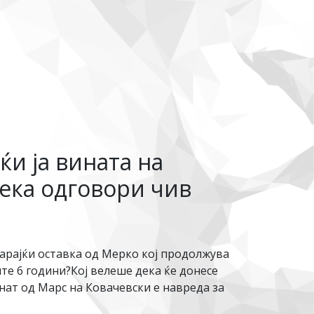
ќи ја вината на
нека одговори чив
барајќи оставка од Мерко кој продолжува
те 6 години?Кој велеше дека ќе донесе
ат од Марс на Ковачевски е навреда за