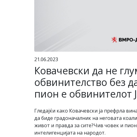
21.06.2023
Ковачевски да не глу
обвинителство без да
пион е обвинителот 
Гледајќи како Ковачевски ја префрла вин
да биде градоначалник на неговата коали
живот и правда за сите?Чив човек и пио
интелигенцијата на народот.