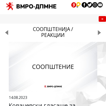
Me
СООПШТЕНИЈА /
РЕАКЦИИ
14.08.2023
Ковачевски гласаше за