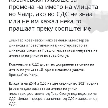
промена на името на улицата
во Чаир, ако во СДС не знаат
или не им кажал нека го
прашаат преку соопштение
Димитар Ковачевски, како заменик министер за
финансии и претставник на министерството за
финансии гласал за Предлог листата за менување на
имињата на улиците во град Скопје.
Ковачевски и СДС директно допринеле за смена на
името на улицата „Втора македонска ударна
бригада“ во Чаир.
Владата на ДУИ и СДС на две седници во 2021 година
ја разгледува листата за имиња на улици,
плоштади, доставена од Град Скопје под водство на
СДС. Целиот процес е започнат од СДС и завршен од
СДС.