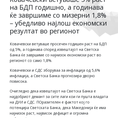
на БДП годишно, а годинава
ќе завршиме со мизерни 1,8%
– убедливо најлош економски
резултат во регионот
Ковачевски ветуваше просечен годишен раст на БДП
од 5%, а годинава според извештајот на Светска
Банка ќе завршиме со најнизок економски раст во
регионот со само 1,8%.
Ковачевски и СДС зборуваа за инфлација од 5,6%
инфлација, а Светска Банка прогнозира двојно
повисока.
Очигледно дека извештајот на Светска Банка е
најдобриот демант за сите лаги кои ги пушта владата
на ДУИ и СДС. ПОразителен е фактот кој го
потенцира Светската Банка, дека Македонија ќе има
најнизок раст, највисок дефицит и огромна