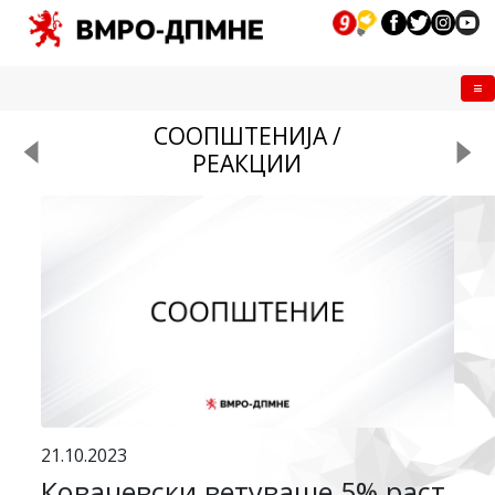
Me
СООПШТЕНИЈА /
РЕАКЦИИ
21.10.2023
Ковачевски ветуваше 5% раст