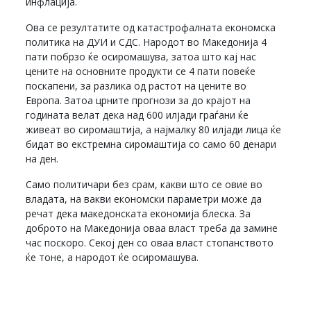
инфлација.
Ова се резултатите од катастрофалната економска
политика на ДУИ и СДС. Народот во Македонија 4
пати побрзо ќе осиромашува, затоа што кај нас
цените на основните продукти се 4 пати повеќе
поскапени, за разлика од растот на цените во
Европа. Затоа црните прогнози за до крајот на
годината велат дека над 600 илјади граѓани ќе
живеат во сиромаштија, а најмалку 80 илјади лица ќе
бидат во екстремна сиромаштија со само 60 денари
на ден.
Само политичари без срам, какви што се овие во
владата, на вакви економски параметри може да
речат дека македонската економија блеска. За
доброто на Македонија оваа власт треба да замине
час поскоро. Секој ден со оваа власт стопанството
ќе тоне, а народот ќе осиромашува.