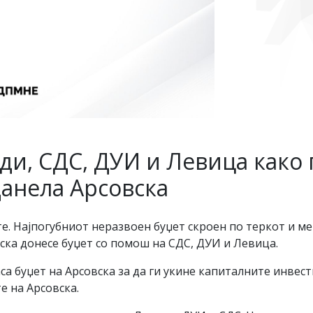
ди, СДС, ДУИ и Левица како
Данела Арсовска
е. Најпогубниот неразвоен буџет скроен по теркот и м
вска донесе буџет со помош на СДС, ДУИ и Левица.
а буџет на Арсовска за да ги укине капиталните инвес
е на Арсовска.