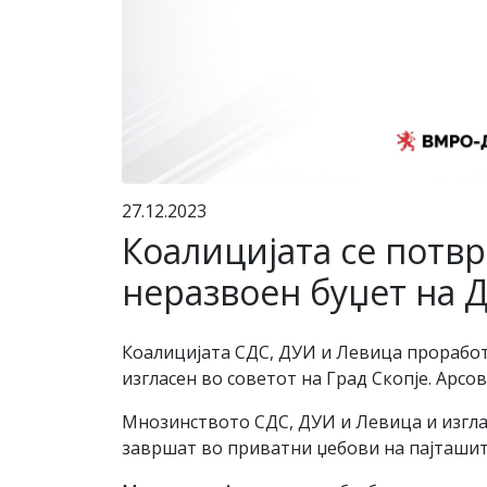
27.12.2023
Коалицијата се потвр
неразвоен буџет на 
Коалицијата СДС, ДУИ и Левица проработ
изгласен во советот на Град Скопје. Арсо
Мнозинството СДС, ДУИ и Левица и изглас
завршат во приватни џебови на пајташит