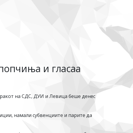
 попчиња и гласаа
еракот на СДС, ДУИ и Левица беше денес
тиции, намали субвенциите и парите да