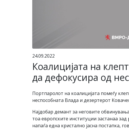
24.09.2022
Коалицијата на клепт
да дефокусира од не
Портпаролот на коалицијата помеѓу клепт
неспособната Влада и дезертерот Коваче
Најдобар демант за неговите обвинувања 
тоа европските институции застанаа зад
напаѓа една кристално јасна постапка, го