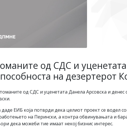
оманите од СДС и уценетата
способноста на дезертерот К
оманите од СДС и уценетата Данела Арсовска и денес се
вски.
даде ЕИБ која потврди дека целиот проект се водел сог
 работењето на Перински, а контра обвинувањата и бар
вори дека можеби тие имаат некој бизнис интерес.