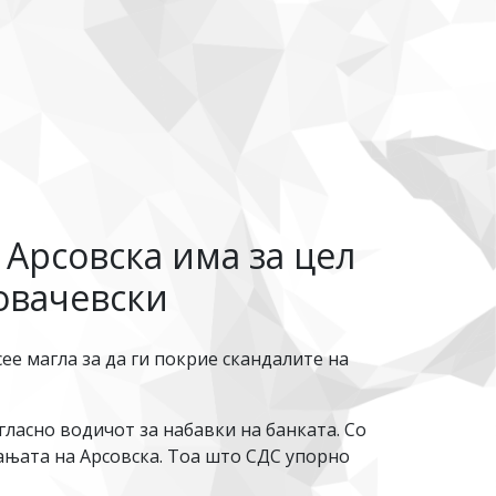
 Арсовска има за цел
овачевски
е магла за да ги покрие скандалите на
ласно водичот за набавки на банката. Со
ањата на Арсовска. Тоа што СДС упорно