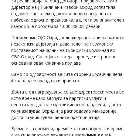
За реализација на овој договор, пријавената како
директор на ЈП Билијани Извори Охрид исплатила
надомест поголем од договорениот во јавната
набавка, односно предизвикала штета во значителен
износ кој е поголем за 1.000.000,00 денари.
Повикуваме ОЈО Охрид веднаш да постапи за ваквите
незаконски дејствија и даде налог на незаконски
поставениот началник на Економски криминал во
СВР Охрид, Сашо Јанкоски да спроведе истрага по
основа на оваа кривична пријава.
Само со одговорност за сите сторени кривични дела
ќе завладее правдата и правото.
Доста е од наградувања со две директорски места во
исто време како заслуги за партиски услуги и
непотизам, доста е од криминално владеење, доста
го уназадуваа Охрид и ја распродаваа Македонија,
доста ги уништуваа јавните претпријатија.
Време е за промени, време е за одговорност и време
е да си ја вратиме државата назад!
Линк од ФБ