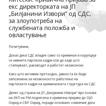
екс директорката на ЈП
„Билјанини Извори” од СДС,
за злоупотреба на
службената положба и
овластување
Почитувани,
Доказ дека СДС владее само со криминал и корупција
се нивните партиски кадри кои до каде што
стапнуваат, раководат и работат незаконски.
Како што ветивме претходно, јавноста ќе биде
запознаена за незаконското работење на
партиските кадри на криминалната структура на СДС.
Денес од страна на ЈП „Билјанини Извори“ врз основа
на ЗКП на РМ поднесена е кривична пријава до ОЈО
Охрид и СВР Охрид, поради основано сомнение дека