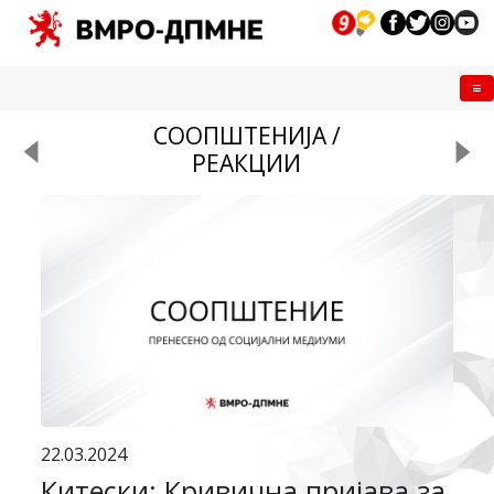
Me
СООПШТЕНИЈА /
РЕАКЦИИ
22.03.2024
Китески: Кривична пријава за