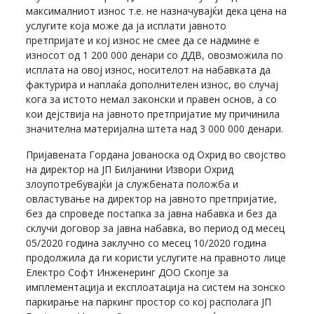
максималниот износ т.е. не назначувајќи дека цена на
услугите која може да ја исплати јавното
претпријате и кој износ не смее да се надмине е
износот од 1 200 000 денари со ДДВ, овозможила по
исплата на овој износ, носителот на набавката да
фактурира и наплаќа дополнителен износ, во случај
кога за истото немал законски и правен основ, а со
кои дејствија на јавното претпријатие му причинила
значителна материјална штета над 3 000 000 денари.
Пријавената Гордана Јованоска од Охрид во својство
на директор на ЈП Билјанини Извори Охрид
злоупотребувајќи ја службената положба и
овластување на директор на јавното претпријатие,
без да спроведе постапка за јавна набавка и без да
склучи договор за јавна набавка, во период од месец
05/2020 година заклучно со месец 10/2020 година
продолжила да ги користи услугите на правното лице
Електро Софт Инженеринг ДОО Скопје за
имплементација и експлоатација на систем на зонско
паркирање на паркинг простор со кој располага ЈП