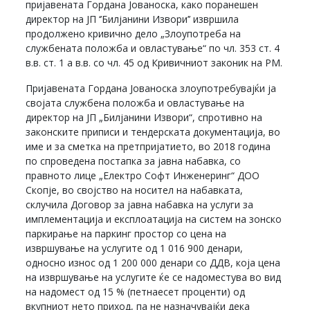
пријавената Гордана Јованоска, како поранешен
директор на ЈП ‘’Билјанини Извори’’ извршила
продолжено кривично дело „Злоупотреба на
службената положба и овластување“ по чл. 353 ст. 4
в.в. ст. 1 а в.в. со чл. 45 од Кривичниот законик на РМ.
Пријавената Гордана Јованоска злоупотребувајќи ја
својата службена положба и овластување на
директор на ЈП „Билјанини Извори“, спротивно на
законските приписи и тендерската документација, во
име и за сметка на претпријатието, во 2018 година
по спроведена постапка за јавна набавка, со
правното лице „Електро Софт Инженеринг“ ДОО
Скопје, во својство на носител на набавката,
склучила Договор за јавна набавка на услуги за
имплементација и експлоатација на систем на зонско
паркирање на паркинг простор со цена на
извршување на услугите од 1 016 900 денари,
односно износ од 1 200 000 денари со ДДВ, која цена
на извршување на услугите ќе се надоместува во вид
на надомест од 15 % (петнаесет проценти) од
вкупниот нето приход, па не назначувајќи дека