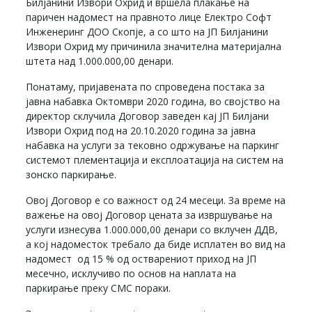
Билјанини Извори Охрид и вршела плаќање на
паричен надомест на правното лице Електро Софт
Инженеринг ДОО Скопје, а со што на ЈП Билјанини
Извори Охрид му причинила значителна материјална
штета над 1.000.000,00 денари.
Понатаму, пријавената по спроведена постака за
јавна набавка Октомври 2020 година, во својство на
директор склучила Договор заведен кај ЈП Билјани
Извори Охрид под на 20.10.2020 година за јавна
набавка на услуги за тековно одржување на паркинг
системот плементација и експлоатација на систем на
зонско паркирање.
Овој Договор е со важност од 24 месеци. За време на
важење на овој Договор цената за извршување на
услуги изнесува 1.000.000,00 денари со вклучен ДДВ,
а кој надоместок требало да биде исплатен во вид на
надомест од 15 % од остварениот приход на ЈП
месечно, исклучиво по основ на наплата на
паркирање преку СМС пораки.